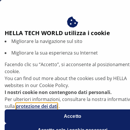
it
Beneficiare del consenso ai nostri cookie - utilizziamo i c
per:
Fornire all'utente contenuti personalizzati in base ai s
interessi
HELLA TECH WORLD utilizza i cookie
Migliorare la navigazione sul sito
Renault Clio - Gli anabbaglianti non
funzionano | HELLA
Migliorare la sua esperienza su Internet
Facendo clic su “Accetto”, si acconsente al posizionament
Renault
cookie.
You can find out more about the cookies used by HELLA
websites in our Cookie Policy.
I nostri cookie non contengono dati personali.
Clio 2, 1,5D dCi
Per ulteriori informazioni, consultare la nostra informati
sulla
protezione dei dati
.
Accetto