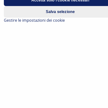
Accetta solo i cookie necessari
Motore: K9K 704
Salva selezione
Gestire le impostazioni dei cookie
Data di costruzione: 2001 - 2006
Gli anabbaglianti non funzionano
Contatto difettoso del relè
Se su questi veicoli gli anabbaglianti si guastano, la
causa può essere un posizionamento difettoso del relè
anabbaglianti nello zoccolo ad innesto. Poiché il relè si