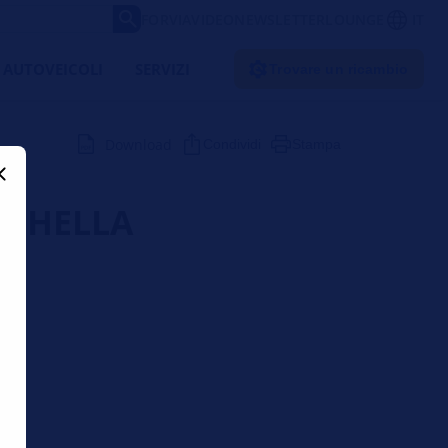
FORVIA
VIDEO
NEWSLETTER
LOUNGE
IT
 AUTOVEICOLI
SERVIZI
Trovare un ricambio
Download
Condividi
Stampa
 | HELLA