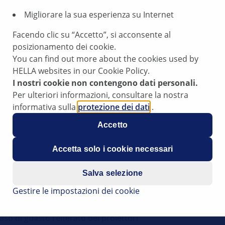
Migliorare la sua esperienza su Internet
Facendo clic su “Accetto”, si acconsente al
posizionamento dei cookie.
You can find out more about the cookies used by
HELLA websites in our Cookie Policy.
I nostri cookie non contengono dati personali.
i proiettori anteriori durante la marcia.
Per ulteriori informazioni, consultare la nostra
informativa sulla
protezione dei dati
.
in un difetto del software del modulo del proiettore.
Accetto
 marcia, procedere dapprima come segue:
Accetta solo i cookie necessari
 situazione del traffico)
Salva selezione
Gestire le impostazioni dei cookie
 I proiettori vengono nuovamente attivati
so di guasto reiterato dei proiettori