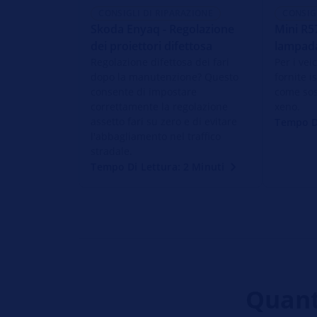
CONSIGLI DI RIPARAZIONE
CONSIG
Skoda Enyaq - Regolazione
Mini R57
dei proiettori difettosa
lampada
Regolazione difettosa dei fari
Per i vei
dopo la manutenzione? Questo
fornite 
consente di impostare
come sos
correttamente la regolazione
xeno.
assetto fari su zero e di evitare
Tempo D
l'abbagliamento nel traffico
stradale.
Tempo Di Lettura: 2 Minuti
Quanto