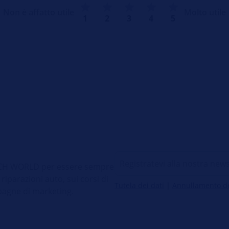
Non è affatto utile
Molto utile
1
2
3
4
5
 TECH WORLD per essere sempre
 riparazioni auto, sui corsi di
Tutela dei dati
|
Annullamento del
pagne di marketing.