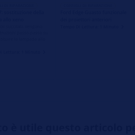
LI DI RIPARAZIONE
CONSIGLI DI RIPARAZIONE
: sostituzione della
Ford Edge Guasto funzionale
 allo xeno
dei proiettori anteriori
coli succitati, vengono
Tempo Di Lettura: 1 Minuto
istruzioni passo-passo su
tituire la lampada allo
i Lettura: 1 Minuto
 è utile questo articolo p