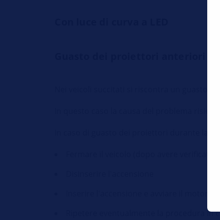
Con luce di curva a LED
Guasto dei proiettori anteriori
Nei veicoli succitati si riscontra un guasto de
In questo caso la causa del problema risiede 
In caso di guasto dei proiettori durante la
Fermare il veicolo (dopo avere verificato la
Disinserire l'accensione
Inserire l'accensione e avviare il motore.
Ripetere eventualmente la procedura in ca