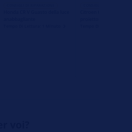
CONSIGLI DI RIPARAZIONE
CONSIGLI DI RIPARAZIONE
Honda CR V Guasto della luce
Citroen C2 C3 Guasto d
anabbagliante
proiettori anteriori
Tempo Di Lettura: 1 Minuto
Tempo Di Lettura: 1 Min
er voi?