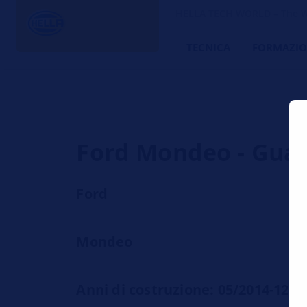
HELLA TECH WORLD – The W
TECNICA
FORMAZIO
Ford Mondeo - Guast
Ford
Mondeo
Anni di costruzione: 05/2014-12/2