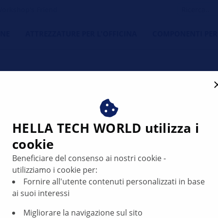
orkshop's Friend
NE
ATTREZZATURE PER L'OFFICINA
COMPONENTI PER
o dei proiettori anteriori
HELLA TECH WORLD utilizza i
cookie
Beneficiare del consenso ai nostri cookie -
utilizziamo i cookie per:
Fornire all'utente contenuti personalizzati in base
ai suoi interessi
015
Migliorare la navigazione sul sito