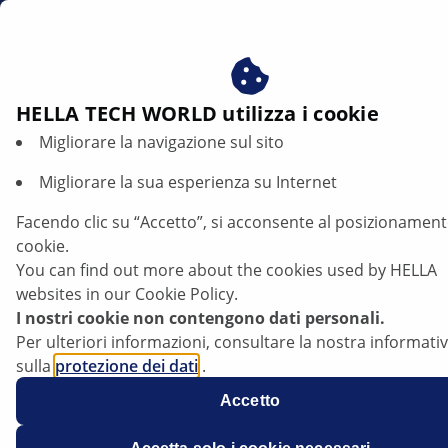
it
Beneficiare del consenso ai nostri cookie - utilizziamo i c
per:
Fornire all'utente contenuti personalizzati in base ai s
Istruzioni di montaggio
interessi
HELLA TECH WORLD utilizza i cookie
Migliorare la navigazione sul sito
Istruzioni di montaggio
Migliorare la sua esperienza su Internet
Cercate delle istruzioni di montaggio?
Facendo clic su “Accetto”, si acconsente al posizionament
cookie.
Qui trovate le istruzioni di montaggio giuste per il
You can find out more about the cookies used by HELLA
prodotto HELLA. A tal scopo è sufficiente immettere
websites in our Cookie Policy.
nel campo di ricerca il codice articolo del prodotto
I nostri cookie non contengono dati personali.
HELLA desiderato, ad esempio "1F0 010 186-001". In
Per ulteriori informazioni, consultare la nostra informati
alternativa è possibile immettere semplicemente il
sulla
protezione dei dati
.
nome del prodotto ricercato, ad esempio "Luminator X
Accetto
Halogen".