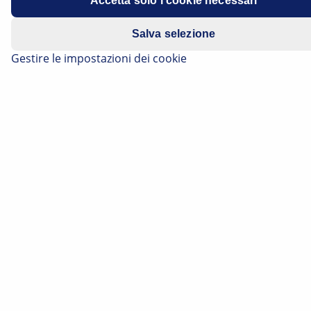
Accetta solo i cookie necessari
Salva selezione
Gestire le impostazioni dei cookie
Iscriviti alla nostra newsletter
Registratevi alla nostra newsletter gratuita HELLA TECH
WORLD per essere sempre aggiornati sugli ultimi video
tecnici, sui consigli per le riparazioni auto, sui corsi di
formazione, sui suggerimenti diagnostici e sulle
campagne di marketing.