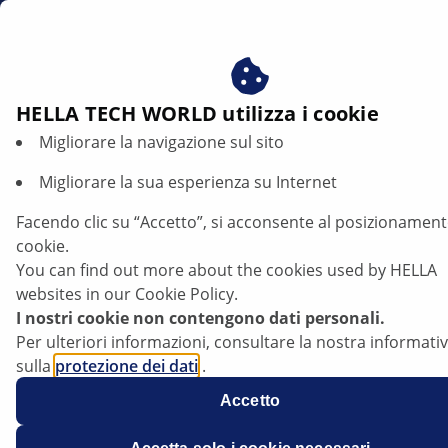
it
Beneficiare del consenso ai nostri cookie - utilizziamo i c
per:
Fornire all'utente contenuti personalizzati in base ai s
Sensore pioggia e sensore crepuscolare auto
interessi
HELLA TECH WORLD utilizza i cookie
Migliorare la navigazione sul sito
Sensore pioggia e sensore crepuscolare
per auto
Migliorare la sua esperienza su Internet
Facendo clic su “Accetto”, si acconsente al posizionament
Ascolta l'articolo
cookie.
Modificare la dimensione del carattere
You can find out more about the cookies used by HELLA
websites in our Cookie Policy.
I nostri cookie non contengono dati personali.
Per ulteriori informazioni, consultare la nostra informati
sulla
protezione dei dati
.
Accetto