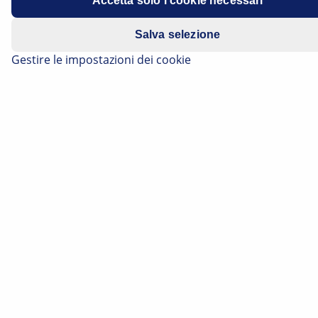
Accetta solo i cookie necessari
Salva selezione
Gestire le impostazioni dei cookie
Il sensore pioggia è un sistema di assistenza alla guida
che attiva automaticamente l'impianto tergicristalli in
caso di pioggia, aumentando notevolmente la
sicurezza e il comfort all'interno del veicolo. È stato
introdotto a metà degli anni '90 e da allora è diventato
un componente fisso della moderna elettronica dei
veicoli.