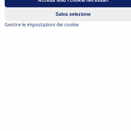
Accetta solo i cookie necessari
Salva selezione
Gestire le impostazioni dei cookie
Avviso importante per la sicurezza
Le informazioni tecniche e i suggerimenti
pratici riportati di seguito sono stati redatti da
HELLA per offrire un'assistenza professionale
alle officine. Le informazioni contenute in
questo sito web devono essere utilizzate
esclusivamente da personale tecnico
specializzato.