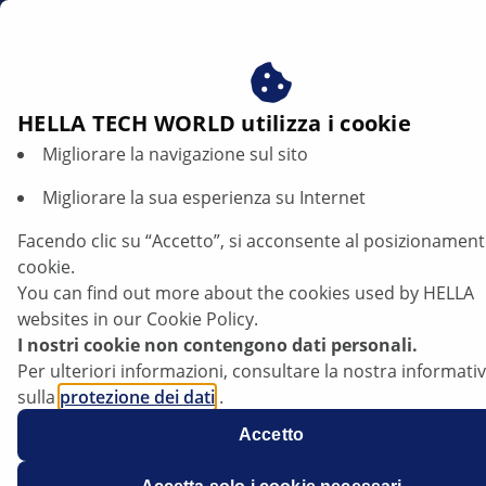
it
Beneficiare del consenso ai nostri cookie - utilizziamo i c
per:
Fornire all'utente contenuti personalizzati in base ai s
Altri sensori per veicoli
interessi
HELLA TECH WORLD utilizza i cookie
Migliorare la navigazione sul sito
Additional automotive sensors
Migliorare la sua esperienza su Internet
Sensori livello olio
Sensori di velocità
Sensori va
Facendo clic su “Accetto”, si acconsente al posizionament
cookie.
You can find out more about the cookies used by HELLA
websites in our Cookie Policy.
I nostri cookie non contengono dati personali.
Per ulteriori informazioni, consultare la nostra informati
Maggiori informazioni tecniche
sulla
protezione dei dati
.
Accetto