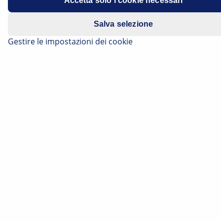
Accetta solo i cookie necessari
Salva selezione
Gestire le impostazioni dei cookie
CONOSCENZA BASE
Attuatore elettrico del portellone posteriore:
Ricerca guasti
Scoprite come diagnosticare sistematicamente e
individuare con precisione i guasti tipici nell'attuatore
elettrico del portellone posteriore.
Tempo Di Lettura: 8 Minuti