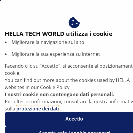
it
Beneficiare del consenso ai nostri cookie - utilizziamo i c
per:
Fornire all'utente contenuti personalizzati in base ai s
interessi
HELLA TECH WORLD utilizza i cookie
Migliorare la navigazione sul sito
Migliorare la sua esperienza su Internet
Facendo clic su “Accetto”, si acconsente al posizionament
cookie.
You can find out more about the cookies used by HELLA
Skoda Enyaq - Regolazione dei proiettori
websites in our Cookie Policy.
difettosa
I nostri cookie non contengono dati personali.
Per ulteriori informazioni, consultare la nostra informati
sulla
protezione dei dati
.
Accetto
Scheda tecnica