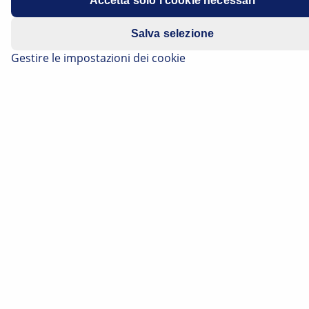
Accetta solo i cookie necessari
Costruttore
Skoda
Salva selezione
Modello
Enyaq
Gestire le impostazioni dei cookie
Motore
Elettrico
Codice
EBJC
motore
Anno di
dal 2021 al 2024
costruzione
Ricambi
Proiettore principale sinistro: 1EX 014
HELLA
773-911
Proiettore principale destro: 1EX 014
773-921
Problema
Abbagliamento degli utenti della
strada che procedono in senso