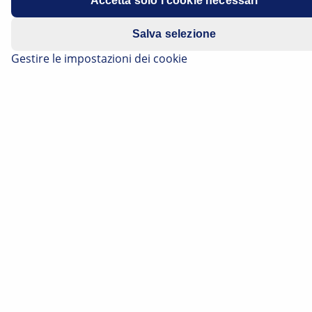
Spia dell'ABS accesa
Accetta solo i cookie necessari
Salva selezione
Codice di guasto: 1486
Gestire le impostazioni dei cookie
Test funzionale dell'impianto attivato
Se viene rilevato il difetto sopraindicato relativo a una
spia ABS lampeggiante, la centralina ABS/ESP richiede
automaticamente un test funzionale. Questo test
consente di controllare i sensori di accelerazione
trasversale, di pressione e di accelerazione
longitudinale. La causa del problema può essere
rintracciata in una precedente riparazione o in una
mancanza di plausibilità dei segnali inviati dai sensori.
In questo caso è necessario eseguire una
regolazione di base.