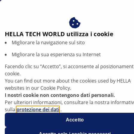
it
Beneficiare del consenso ai nostri cookie - utilizziamo i c
per:
Fornire all'utente contenuti personalizzati in base ai s
interessi
HELLA TECH WORLD utilizza i cookie
Migliorare la navigazione sul sito
Volkswagen Bora - Spia dell'ABS accesa |
HELLA
Migliorare la sua esperienza su Internet
Facendo clic su “Accetto”, si acconsente al posizionament
Volkswagen Bora
cookie.
You can find out more about the cookies used by HELLA
Modello: 2,0i Variant
websites in our Cookie Policy.
I nostri cookie non contengono dati personali.
Anni di costruzione: 2002-2005
Per ulteriori informazioni, consultare la nostra informati
sulla
protezione dei dati
.
Tutti i modelli con ABS
Accetto