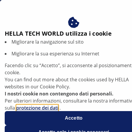
it
Beneficiare del consenso ai nostri cookie - utilizziamo i c
per:
Fornire all'utente contenuti personalizzati in base ai s
interessi
HELLA TECH WORLD utilizza i cookie
Migliorare la navigazione sul sito
Opel Corsa D - Accensione permanente
delle luci stop | HELLA
Migliorare la sua esperienza su Internet
Facendo clic su “Accetto”, si acconsente al posizionament
Opel
cookie.
You can find out more about the cookies used by HELLA
websites in our Cookie Policy.
I nostri cookie non contengono dati personali.
Corsa D
Per ulteriori informazioni, consultare la nostra informati
sulla
protezione dei dati
.
Accetto