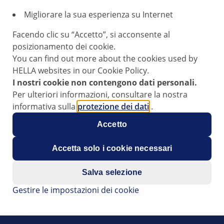
0
Migliorare la sua esperienza su Internet
Facendo clic su “Accetto”, si acconsente al
nante a tamburo
posizionamento dei cookie.
You can find out more about the cookies used by
HELLA websites in our Cookie Policy.
no a tamburo quando il veicolo rimane fermo a
I nostri cookie non contengono dati personali.
Per ulteriori informazioni, consultare la nostra
informativa sulla
protezione dei dati
.
 essere dovuto alla corrosione tra pastiglia e tamburo del fre
cessario, ripararlo.
Accetto
uite le pastiglie dei freni, prestare attenzione a quanto segu
Accetta solo i cookie necessari
ore del veicolo utilizza pastiglie dei freni modificate a secon
Salva selezione
Gestire le impostazioni dei cookie
 93168956
 93169957