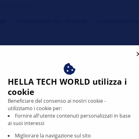
orkshop's Friend
NE
ATTREZZATURE PER L'OFFICINA
COMPONENTI PER
i riesce a rilasciare il fre
HELLA TECH WORLD utilizza i
cookie
Beneficiare del consenso ai nostri cookie -
utilizziamo i cookie per:
Fornire all'utente contenuti personalizzati in base
ai suoi interessi
Migliorare la navigazione sul sito