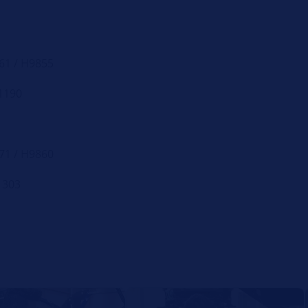
61 / H9855
Q1190
71 / H9860
R1303