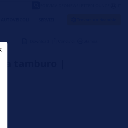
FORVIA
VIDEO
NEWSLETTER
LOUNGE
IT
 AUTOVEICOLI
SERVIZI
Trovare un ricambio
Download
Condividi
Stampa
no a tamburo |