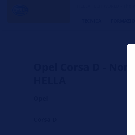
HELLA TECH WORLD – The W
TECNICA
FORMAZIO
Opel Corsa D - Non s
HELLA
Opel
Corsa D