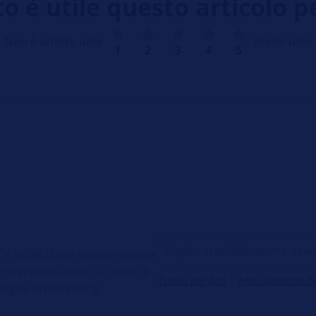
 è utile questo articolo p
Non è affatto utile
Molto utile
1
2
3
4
5
 TECH WORLD per essere sempre
 riparazioni auto, sui corsi di
Tutela dei dati
|
Annullamento del
pagne di marketing.