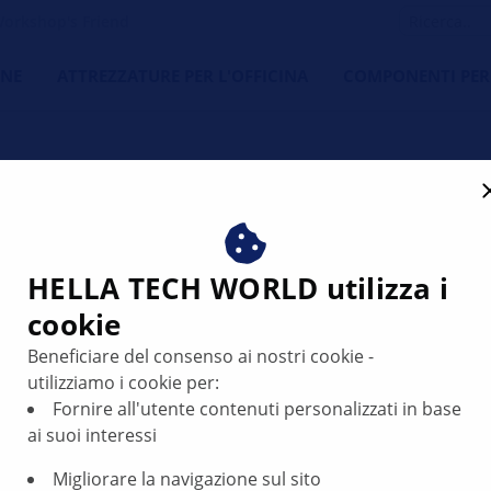
orkshop's Friend
NE
ATTREZZATURE PER L'OFFICINA
COMPONENTI PER
HELLA TECH WORLD utilizza i
cookie
ll'elettronica
Beneficiare del consenso ai nostri cookie -
utilizziamo i cookie per:
Fornire all'utente contenuti personalizzati in base
ai suoi interessi
Migliorare la navigazione sul sito