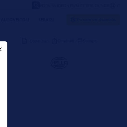
FORVIA
VIDEO
NEWSLETTER
LOUNGE
IT
 AUTOVEICOLI
SERVIZI
Trovare un ricambio
Download
Condividi
Stampa