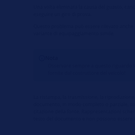
Una volta eliminata la causa del guasto, canc
eseguire un giro di prova.
Questo problema può essere rilevato anche in
variante di equipaggiamento simile.
Nota
Osservare sempre a questo riguardo le 
fornite dal costruttore del veicolo!
La ristampa, la trasmissione, la riproduzione
documento, in modo completo o parziale, son
citazione della fonte. Rappresentazioni schem
testo del documento e non possono essere util