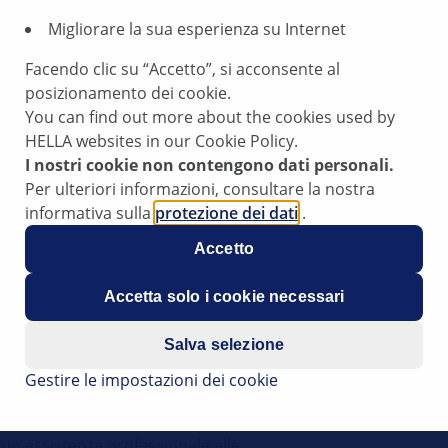
Migliorare la sua esperienza su Internet
Facendo clic su “Accetto”, si acconsente al
 E91
posizionamento dei cookie.
You can find out more about the cookies used by
HELLA websites in our Cookie Policy.
I nostri cookie non contengono dati personali.
Per ulteriori informazioni, consultare la nostra
009 al 2012
informativa sulla
protezione dei dati
.
o all'elettronica di bordo
Accetto
macsX
Accetta solo i cookie necessari
Salva selezione
Gestire le impostazioni dei cookie
a
ti pratici riportati di seguito
 un'assistenza professionale alle