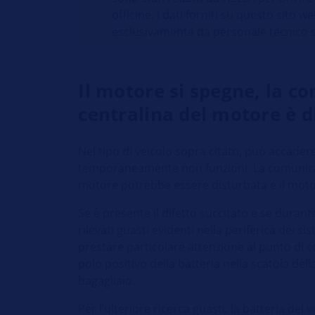
officine. I dati forniti su questo sito w
esclusivamente da personale tecnico s
Il motore si spegne, la c
centralina del motore è d
Nel tipo di veicolo sopra citato, può accadere
temporaneamente non funzioni. La comunicaz
motore potrebbe essere disturbata e il mot
Se è presente il difetto succitato e se durant
rilevati guasti evidenti nella periferica dei si
prestare particolare attenzione al punto di 
polo positivo della batteria nella scatola dell
bagagliaio.
Per l’ulteriore ricerca guasti, la batteria de