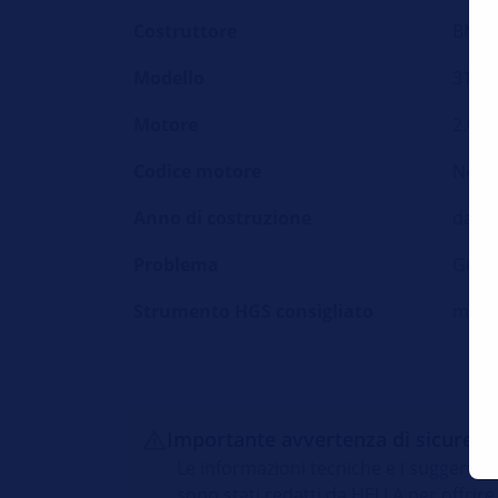
Costruttore
BMW
Modello
316 d
Motore
2.0d
Codice motore
N47
Anno di costruzione
dal 2
Problema
Guast
Strumento HGS consigliato
mega
Importante avvertenza di sicurezz
Le informazioni tecniche e i suggerimen
sono stati redatti da HELLA per offrire