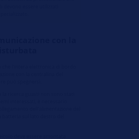
eb devono essere utilizzati
pecializzato.
omunicazione con la
isturbata
 che l’intera elettronica di bordo
ione con la centralina del
ore può spegnersi.
e la ricerca guasti non sono stati
stemi interessati, è necessario
collegamento dell'alimentazione del
a batteria sul lato destro del
l veicolo deve essere smontata