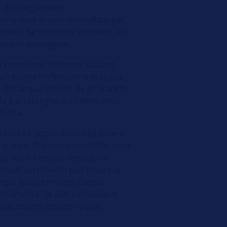
to di collegamento
tteria deve essere controllato per
termici. Se si notano anomalie, un
onenti danneggiati.
la corrosione esistente sul cavo
uò essere l'infiltrazione di acqua
 dell'acqua ostruiti. Se gli scarichi
 e si raccoglie, tra l'altro, nella
destra.
scarichi. L'acqua dovrebbe essere
di scarico. Durante il controllo, deve
a sotto il veicolo, nella zona
struiti, un rimedio può essere la
. Dopo queste misure, l'acqua
ettamente. Se altri componenti
cqua, devono essere riparati