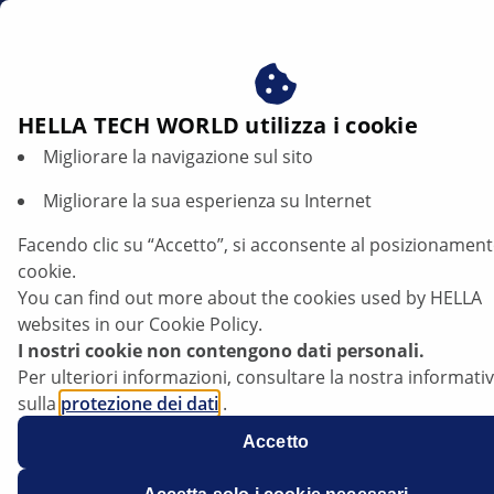
it
Beneficiare del consenso ai nostri cookie - utilizziamo i c
per:
Fornire all'utente contenuti personalizzati in base ai s
interessi
HELLA TECH WORLD utilizza i cookie
Migliorare la navigazione sul sito
Valvola elettrica di ricircolo gas di scarico
| HELLA
Migliorare la sua esperienza su Internet
Facendo clic su “Accetto”, si acconsente al posizionament
Cause di guasto e ricerca guasti
cookie.
You can find out more about the cookies used by HELLA
websites in our Cookie Policy.
I nostri cookie non contengono dati personali.
Generalità
Per ulteriori informazioni, consultare la nostra informati
sulla
protezione dei dati
.
Accetto