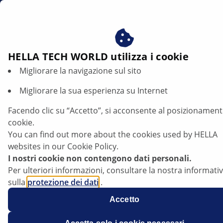
it
Beneficiare del consenso ai nostri cookie - utilizziamo i c
per:
Fornire all'utente contenuti personalizzati in base ai s
interessi
HELLA TECH WORLD utilizza i cookie
Migliorare la navigazione sul sito
Migliorare la sua esperienza su Internet
Facendo clic su “Accetto”, si acconsente al posizionament
cookie.
You can find out more about the cookies used by HELLA
Peugeot Boxer - il motore impiega molto
websites in our Cookie Policy.
tempo per avviarsi: codice di guasto
I nostri cookie non contengono dati personali.
P0335: sensore dell'albero a gomiti
Per ulteriori informazioni, consultare la nostra informati
sulla
protezione dei dati
.
Scheda tecnica
Accetto
Costruttore
Peugeot