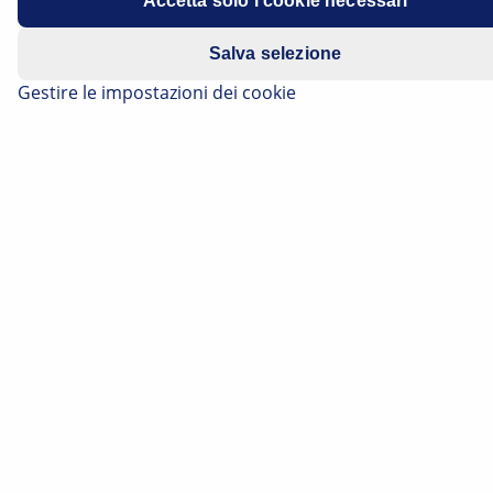
Accetta solo i cookie necessari
Modello
Boxer III
Salva selezione
Motore
2.0 HDi / 2.2 HDi (con Euro 6.2)
Gestire le impostazioni dei cookie
Anno di costruzione
2019 – 2022
Problema
Il motore non si avvia
Codice di guasto
P0335
Avviso importante per la sicurezza
Le informazioni tecniche e i suggerimenti
pratici sono stati redatti da HELLA per offrire
un'assistenza professionale alle officine auto. I
dati forniti su questo sito web devono essere