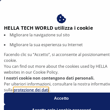
it
Beneficiare del consenso ai nostri cookie - utilizziamo i c
per:
Fornire all'utente contenuti personalizzati in base ai s
interessi
HELLA TECH WORLD utilizza i cookie
Migliorare la navigazione sul sito
Ford S-Max / Galaxy - I proiettori
anteriori si spengono durante la marcia |
Migliorare la sua esperienza su Internet
HELLA
Facendo clic su “Accetto”, si acconsente al posizionament
cookie.
Ford
You can find out more about the cookies used by HELLA
websites in our Cookie Policy.
I nostri cookie non contengono dati personali.
Per ulteriori informazioni, consultare la nostra informati
sulla
protezione dei dati
.
S-Max / Galaxy
Accetto