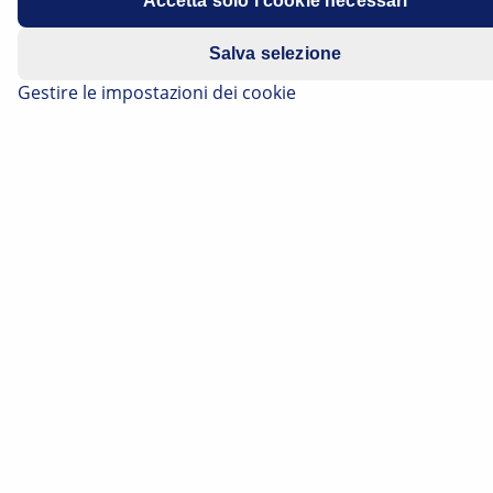
Accetta solo i cookie necessari
Anni di costruzione: 10/2014-02/2016
Salva selezione
Gestire le impostazioni dei cookie
Con luce di curva a LED
Mondeo
Anni di costruzione: 05/2014-12/2015