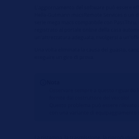
L'aggiornamento del software può essere eff
Hella-Gutmann macsRemote Services o un dis
serie mega macs compatibile con PassThru. I
registrato al portale online della casa automo
un'attrezzatura adeguata, rivolgersi a un'off
Una volta eliminata la causa del guasto, canc
eseguire un giro di prova.
Nota
Osservare sempre a questo riguardo le 
fornite dal costruttore del veicolo!
Questo problema può essere rilevato an
con una variante di equipaggiamento s
La ristampa, la trasmissione, la riproduzione