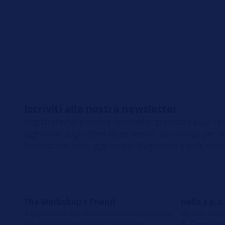
Iscriviti alla nostra newsletter
Registratevi alla nostra newsletter gratuita HELLA
aggiornati sugli ultimi video tecnici, sui consigli per le
formazione, sui suggerimenti diagnostici e sulle cam
The Workshop's Friend
Hella s.p.a.
Supportiamo i professionisti dell’automotive
Via San Bovio
con informazioni tecniche complete,
Contatta