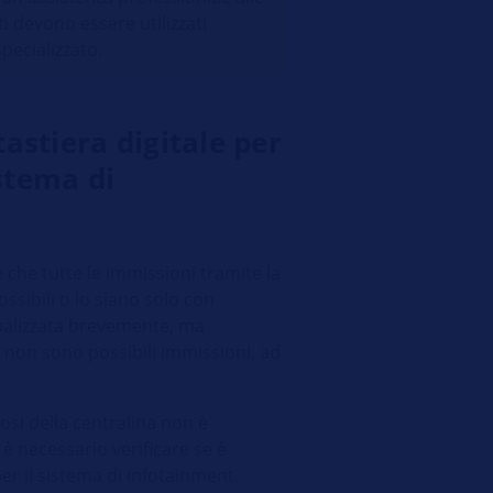
eb devono essere utilizzati
pecializzato.
astiera digitale per
istema di
 che tutte le immissioni tramite la
ssibili o lo siano solo con
isualizzata brevemente, ma
on sono possibili immissioni, ad
nosi della centralina non è
 è necessario verificare se è
r il sistema di infotainment.