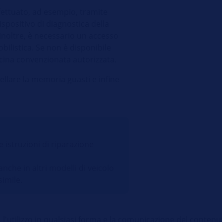
ettuato, ad esempio, tramite
positivo di diagnostica della
noltre, è necessario un accesso
bilistica. Se non è disponibile
icina convenzionata autorizzata.
ellare la memoria guasti e infine
istruzioni di riparazione
che in altri modelli di veicolo
imile.
, l'utilizzo in qualsiasi forma e la comunicazione del conten