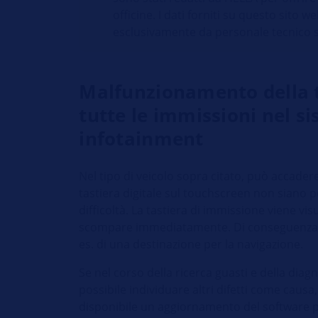
officine. I dati forniti su questo sito w
esclusivamente da personale tecnico s
Malfunzionamento della t
tutte le immissioni nel s
infotainment
Nel tipo di veicolo sopra citato, può accadere
tastiera digitale sul touchscreen non siano po
difficoltà. La tastiera di immissione viene v
scompare immediatamente. Di conseguenza n
es. di una destinazione per la navigazione.
Se nel corso della ricerca guasti e della diag
possibile individuare altri difetti come causa,
disponibile un aggiornamento del software pe