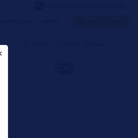
FORVIA
VIDEO
NEWSLETTER
LOUNGE
IT
 AUTOVEICOLI
SERVIZI
Trovare un ricambio
Download
Condividi
Stampa