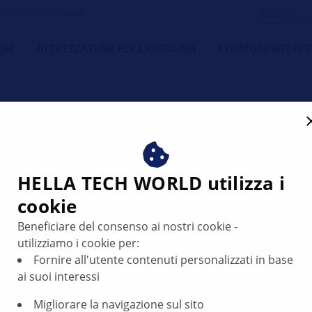
orkshop's Friend
NE
ATTREZZATURE PER L'OFFICINA
COMPONENTI PER
HELLA TECH WORLD utilizza i
cookie
ionamento della
Beneficiare del consenso ai nostri cookie -
utilizziamo i cookie per:
Fornire all'utente contenuti personalizzati in base
ai suoi interessi
Migliorare la navigazione sul sito