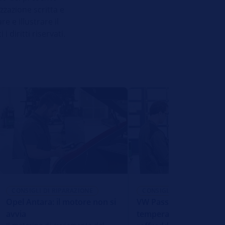
zazione scritta e
e e illustrare il
diritti riservati.
CONSIGLI DI RIPARAZIONE
CONSIGLI DI RIPARAZIONE
Opel Antara: il motore non si
VW Passat: spia della
avvia
temperatura del liquido