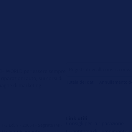
 TECH WORLD per essere sempre
 riparazioni auto, sui corsi di
Tutela dei dati
|
Annullamento del
pagne di marketing.
Link utili
Consigli per la riparazione
 1-3 Ed. Y - 20054 - Segrate (MI)
Quantitativi di riempimento d
ci telefonicamente