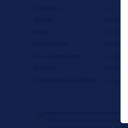
Costruttore
Fiat
Modello
500e
Motore
Elettrico
Codice motore
46348460
Anno di costruzione
dal 2020 a
Problema
Malfunzion
Strumento HGS consigliato
megamac
Importante avvertenza di sicurezz
Le informazioni tecniche e i suggerimen
sono stati redatti da HELLA per offrire