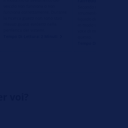
Il motorino di avviamento del
raffreddamento
veicolo non funziona o non
Secondo il display del qu
funziona correttamente. Durante
strumenti, la temperatura
la ricerca guasti non sono stati
liquido di raffreddamento 
rilevati guasti evidenti nella
in modo insolito. Non esi
periferica dei sistemi.
voce di memoria di errore
Tempo Di Lettura: 2 Minuti
questo.
Tempo Di Lettura: 2 Minu
er voi?