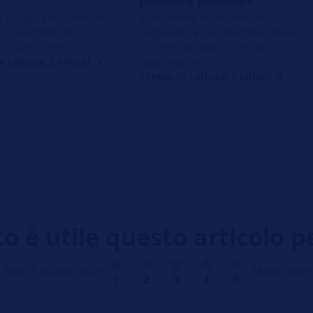
portellone posteriore
 strappi percepibili del
Il portellone posteriore non
 un aumento del
raggiunge la sua posizione finale
di carburante.
o si richiude poco prima di
raggiungerla.
 Lettura: 2 Minuti
Tempo Di Lettura: 2 Minuti
 è utile questo articolo p
Non è affatto utile
Molto utile
1
2
3
4
5