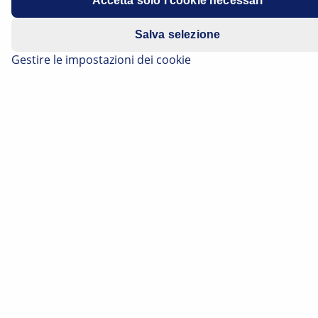
Accetta solo i cookie necessari
Anni di costruzione: 11/2010-08/2014
Salva selezione
Gestire le impostazioni dei cookie
Numeri di telaio: …CB00250/…FB024978
Il motore si avvia autonomamente
quando la chiave di accensione è in
posizione "Off"
Se si rileva il problema succitato, esso può essere
dovuto a un blocchetto d'accensione difettoso.