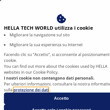
it
Beneficiare del consenso ai nostri cookie - utilizziamo i c
per:
Fornire all'utente contenuti personalizzati in base ai s
interessi
HELLA TECH WORLD utilizza i cookie
Migliorare la navigazione sul sito
Chevrolet Aveo - Il motore si avvia
autonomamente quando la chiave di
Migliorare la sua esperienza su Internet
accensione è in posizione "Off" | HELLA
Facendo clic su “Accetto”, si acconsente al posizionament
cookie.
Chevrolet
You can find out more about the cookies used by HELLA
websites in our Cookie Policy.
I nostri cookie non contengono dati personali.
Per ulteriori informazioni, consultare la nostra informati
sulla
protezione dei dati
.
Aveo
Accetto