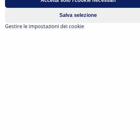
Accetta solo i cookie necessari
Salva selezione
Gestire le impostazioni dei cookie
Lasciare l'auto a casa, passare alla bicicletta o ai
trasporti pubblici, magari provare anche il car sharing:
sono diverse le opzioni a disposizione per chi è