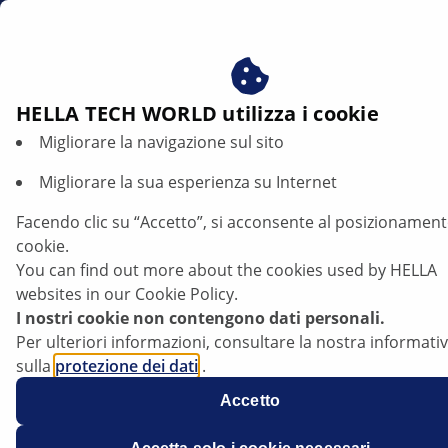
it
Beneficiare del consenso ai nostri cookie - utilizziamo i c
per:
Fornire all'utente contenuti personalizzati in base ai s
interessi
HELLA TECH WORLD utilizza i cookie
Migliorare la navigazione sul sito
ENVIRONMENT
Migliorare la sua esperienza su Internet
Facendo clic su “Accetto”, si acconsente al posizionament
cookie.
Combustibili sintetici: mobilità a
You can find out more about the cookies used by HELLA
impatto climatico zero grazie agli e-fuel?
websites in our Cookie Policy.
I nostri cookie non contengono dati personali.
Per ulteriori informazioni, consultare la nostra informati
sulla
protezione dei dati
.
Ascolta l'articolo
Accetto
Modificare la dimensione del carattere