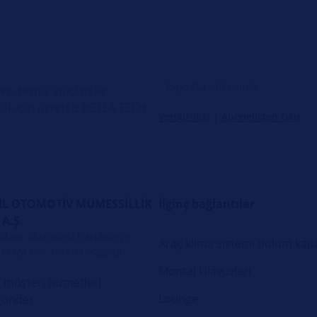
er, teşhis ipuçları ve
ak için ücretsiz HELLA TECH
Verigizliliği
|
Abonelikten çıkış
L OTOMOTİV MÜMESSİLLİK
İlginç bağlantılar
 A.Ş.
Adıvar Mahallesi Darülaceze
Araç klima sistemi dolum kapa
Plaza No: 3/83 34382 Şişli-
Montaj kılavuzları
 müşteri hizmetleri
Lounge
gönder