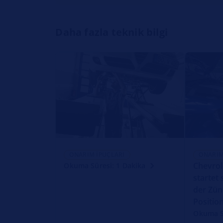
Daha fazla teknik bilgi
ONARIM İPUÇLARI
ONARIM
Chevrol
Okuma Süresi: 1 Dakika
startet
der Zün
Positio
Okuma S