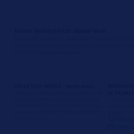
Haber bültenimize abone olun
En son teknik videolar, araba tamir tavsiyeleri, eğitiml
pazarlama kampanyaları hakkında güncel bilgileri alm
WORLD bültenimize kaydolun.
HELLA TECH WORLD - Servis dostu
İNTERMOBİ
Otomotiv profesyonellerine kapsamlı teknik
VE TİCARET
bilgiler, eğitimler ve ürün bilgileri sunarak
Halide Edip 
uzmanlıklarını derinleştirmelerine ve atölye
Caddesi Akın 
süreçlerini daha verimli hale getirmelerine
İstanbul
destek oluyoruz.
Telefonla
E‑posta 