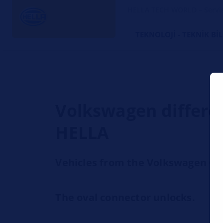
HELLA TECH WORLD – Servi
TEKNOLOJI - TEKNIK BI
Volkswagen differen
HELLA
Vehicles from the Volkswagen G
The oval connector unlocks.