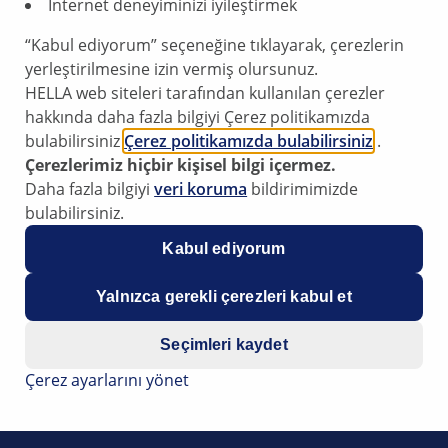
İnternet deneyiminizi iyileştirmek
“Kabul ediyorum” seçeneğine tıklayarak, çerezlerin
yerleştirilmesine izin vermiş olursunuz.
rent oval connectors on vehicles from the Volkswagen Group
HELLA web siteleri tarafından kullanılan çerezler
hakkında daha fazla bilgiyi Çerez politikamızda
bulabilirsiniz
Çerez politikamızda bulabilirsiniz
.
Çerezlerimiz hiçbir kişisel bilgi içermez.
Daha fazla bilgiyi
veri koruma
bildirimimizde
bulabilirsiniz.
Kabul ediyorum
Yalnızca gerekli çerezleri kabul et
Seçimleri kaydet
Çerez ayarlarını yönet