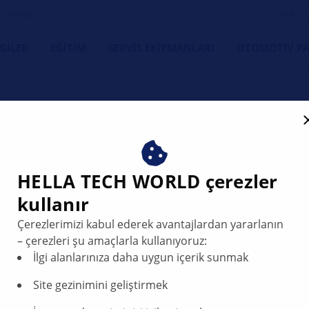
s dostu
LGILER
EĞITIM
SERVIS EKIPMANLARI
OTOMOTIV PA
t models - The oval conne
HELLA TECH WORLD çerezler
kullanır
roup
Çerezlerimizi kabul ederek avantajlardan yararlanın
– çerezleri şu amaçlarla kullanıyoruz:
İlgi alanlarınıza daha uygun içerik sunmak
Site gezinimini geliştirmek