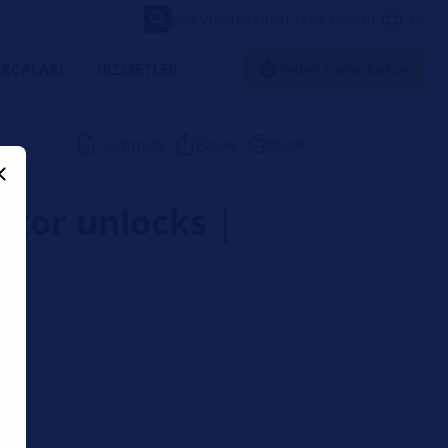
FORVIA
VIDEO
BÜLTEN
LOUNGE
TR
RÇALARI
HIZMETLER
Yedek parça bulun
Indirmek
Paylaş
Yazdır
ctor unlocks |