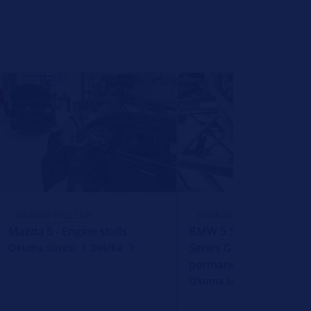
ONARIM İPUÇLARI
ONARIM İPUÇLARI
Mazda 5 - Engine stalls
BMW 5 Series G30 G31
Series G11 G12 Stop lig
Okuma Süresi: 1 Dakika
permanently illuminat
Okuma Süresi: 1 Dakika