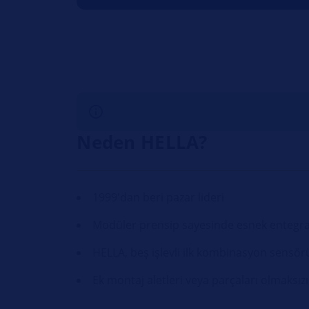
Neden HELLA?
1999'dan beri pazar lideri
Modüler prensip sayesinde esnek entegra
HELLA, beş işlevli ilk kombinasyon sensörü
Ek montaj aletleri veya parçaları olmaksız