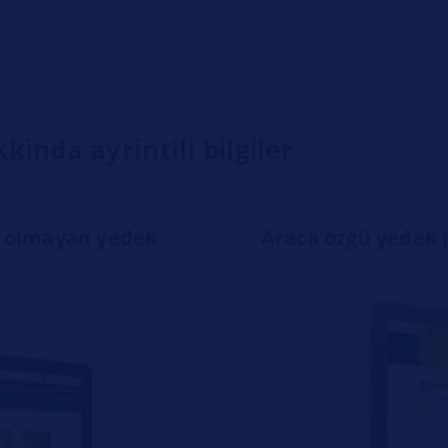
inda ayrintili bi̇lgi̇ler
gü olmayan yedek
Araca özgü yedek 