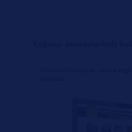
Yağmur sensörleri̇mi̇z hakk
Üniversal parçalar - araca öz
parçalar