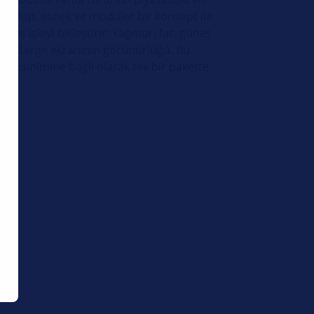
ri olup, esnek ve modüler bir konsept ile
beş işlevi birleştirir: Yağmur, far, güneş
l gösterge ekranının görünürlüğü. Bu
gereksinimine bağlı olarak tek bir pakette