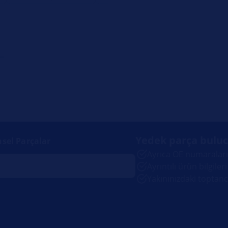
Yedek parça bulu
nsel Parçalar
Ayrıca OE numaralarıy
Ayrıntılı ürün bilgileri
Yakınınızdaki toptanc