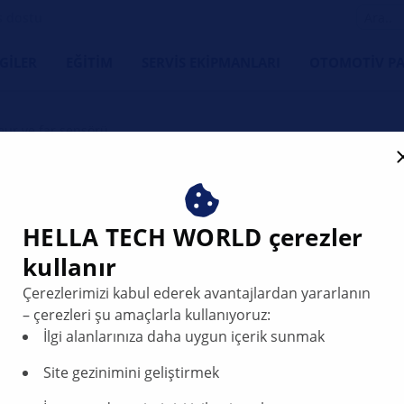
s dostu
LGILER
EĞITIM
SERVIS EKIPMANLARI
OTOMOTIV PA
ur ve far sensörü
Yağmur ve fa
HELLA TECH WORLD çerezler
kullanır
HELLA’nın yağmur/far/k
Çerezlerimizi kabul ederek avantajlardan yararlanın
silecekler, optimize edi
– çerezleri şu amaçlarla kullanıyoruz:
ve araçtaki nemin değer
İlgi alanlarınıza daha uygun içerik sunmak
kombine sensör kontrol 
ekranının (Head-up Dis
Site gezinimini geliştirmek
iyileştirilmesine yönelik 
Yağmur/far/klima sensö