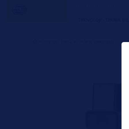
HELLA TECH WORLD – Servi
TEKNOLOJI - TEKNIK BI
Otomotiv Parçaları
Araç elektroniği
Yağm