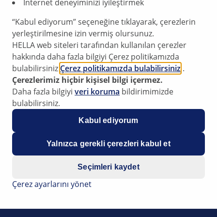
İnternet deneyiminizi iyileştirmek
küçük sensörlerinden bi
“Kabul ediyorum” seçeneğine tıklayarak, çerezlerin
öne çıkmaktadır. Sensör, 
yerleştirilmesine izin vermiş olursunuz.
ışını yükü, nem ve sana
HELLA web siteleri tarafından kullanılan çerezler
çoklu işlevler, müşteri 
hakkında daha fazla bilgiyi Çerez politikamızda
birleştirilebilir.
bulabilirsiniz
Çerez politikamızda bulabilirsiniz
.
Çerezlerimiz hiçbir kişisel bilgi içermez.
Daha fazla bilgiyi
veri koruma
bildirimimizde
bulabilirsiniz.
Kabul ediyorum
Yalnızca gerekli çerezleri kabul et
Seçimleri kaydet
Çerez ayarlarını yönet