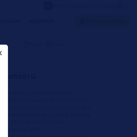
FORVIA
VIDEO
BÜLTEN
LOUNGE
TR
RÇALARI
HIZMETLER
Yedek parça bulun
Paylaş
Yazdır
r sensörü
lima sensörü, örneğin otomatik
lmiş aydınlatma ve güneş ışını yükünün
lendirilmesine dayalı iklimlendirme gibi
işlevleri sunar ve ayrıca sanal gösterge
play - HUD) görünürlüğünün
bir işleve sahiptir.
r modülü, kendi türünün piyasadaki en