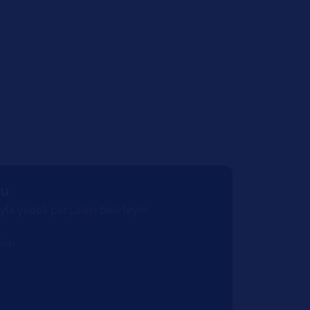
cu
la yedek parçaları belirleyin
ılar