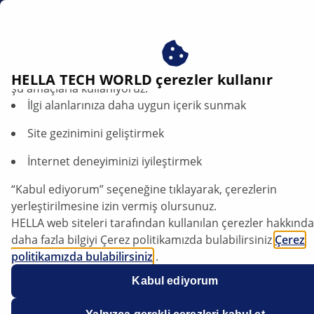
tr
Işık dağılımı
Çerezlerimizi kabul ederek avantajlardan yararlanın – çere
HELLA TECH WORLD çerezler kullanır
şu amaçlarla kullanıyoruz:
İlgi alanlarınıza daha uygun içerik sunmak
Işık dağılımı anlaşılır bir şekilde
açıklanmıştır: Kısa far, uzun far,
Site gezinimini geliştirmek
karayolu farı
İnternet deneyiminizi iyileştirmek
Makaleyi dinle
“Kabul ediyorum” seçeneğine tıklayarak, çerezlerin
Yazı tipini değiştir
yerleştirilmesine izin vermiş olursunuz.
HELLA web siteleri tarafından kullanılan çerezler hakkında
daha fazla bilgiyi Çerez politikamızda bulabilirsiniz
Çerez
politikamızda bulabilirsiniz
.
Çerezlerimiz hiçbir kişisel bilgi içermez.
Kabul ediyorum
Daha fazla bilgiyi
veri koruma
bildirimimizde bulabilirsiniz