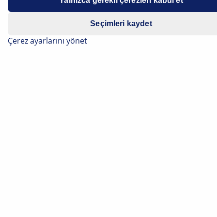
Yalnızca gerekli çerezleri kabul et
Seçimleri kaydet
Çerez ayarlarını yönet
“Kısa hüzmeli var” ve “uzun hüzmeli far” kavramlarını
her sürücü bilir. Modern aydınlatma sistemleri ayrıca
ışık dağılımı için daha fazla olanak sunar ve yasal
gereklilikler dikkate alınarak yol aydınlatmasından
maksimum düzeyde yararlanılır. Bunun hangi püf
noktaları ile gerçekleştirildiğini ve örneğin kırsal yol
aydınlatması gibi yeni aydınlatma işlevlerinin neler
olduğunu buradan okuyabilirsiniz.