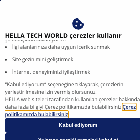
tr
Röleler
Çerezlerimizi kabul ederek avantajlardan yararlanın – çere
HELLA TECH WORLD çerezler kullanır
şu amaçlarla kullanıyoruz:
İlgi alanlarınıza daha uygun içerik sunmak
Röleler
Site gezinimini geliştirmek
Röleler
Flaşör ünitesi
Silecek/yikama kontrol ün
İnternet deneyiminizi iyileştirmek
“Kabul ediyorum” seçeneğine tıklayarak, çerezlerin
yerleştirilmesine izin vermiş olursunuz.
HELLA web siteleri tarafından kullanılan çerezler hakkında
daha fazla bilgiyi Çerez politikamızda bulabilirsiniz
Çerez
Daha fazla teknik bilgi
politikamızda bulabilirsiniz
.
Çerezlerimiz hiçbir kişisel bilgi içermez.
Kabul ediyorum
Daha fazla bilgiyi
veri koruma
bildirimimizde bulabilirsiniz