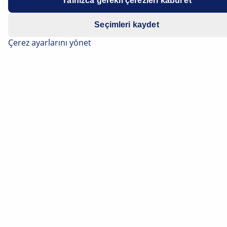
Yalnızca gerekli çerezleri kabul et
Seçimleri kaydet
Çerez ayarlarını yönet
TEMEL BILGILER
NOx-Sensor - Mercedes Benz
Wird im Rahmen einer Fehlersuche an einem
Abgasreinigungssystem ein Mangel am NOx-Sensor
diagnostiziert, kann dies für eine Werkstatt eine kleine
Herausforderung darstellen.
Okuma Süresi: 5 Dakika