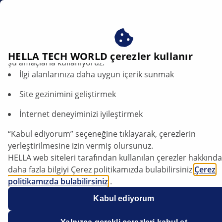
tr
Bujiler
Çerezlerimizi kabul ederek avantajlardan yararlanın – çere
HELLA TECH WORLD çerezler kullanır
şu amaçlarla kullanıyoruz:
İlgi alanlarınıza daha uygun içerik sunmak
Bujiler
Site gezinimini geliştirmek
İnternet deneyiminizi iyileştirmek
“Kabul ediyorum” seçeneğine tıklayarak, çerezlerin
yerleştirilmesine izin vermiş olursunuz.
HELLA web siteleri tarafından kullanılan çerezler hakkında
daha fazla bilgiyi Çerez politikamızda bulabilirsiniz
Çerez
politikamızda bulabilirsiniz
.
Çerezlerimiz hiçbir kişisel bilgi içermez.
Kabul ediyorum
Daha fazla bilgiyi
veri koruma
bildirimimizde bulabilirsiniz