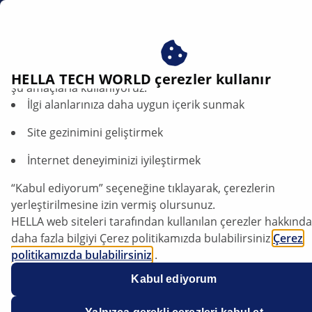
tr
Adaptif Far Sistemi (AFS)
Çerezlerimizi kabul ederek avantajlardan yararlanın – çere
HELLA TECH WORLD çerezler kullanır
şu amaçlarla kullanıyoruz:
İlgi alanlarınıza daha uygun içerik sunmak
AFS farlar - Teknik detaylar
Site gezinimini geliştirmek
İnternet deneyiminizi iyileştirmek
Makaleyi dinle
“Kabul ediyorum” seçeneğine tıklayarak, çerezlerin
Yazı tipini değiştir
yerleştirilmesine izin vermiş olursunuz.
HELLA web siteleri tarafından kullanılan çerezler hakkında
daha fazla bilgiyi Çerez politikamızda bulabilirsiniz
Çerez
politikamızda bulabilirsiniz
.
Çerezlerimiz hiçbir kişisel bilgi içermez.
Kabul ediyorum
Daha fazla bilgiyi
veri koruma
bildirimimizde bulabilirsiniz