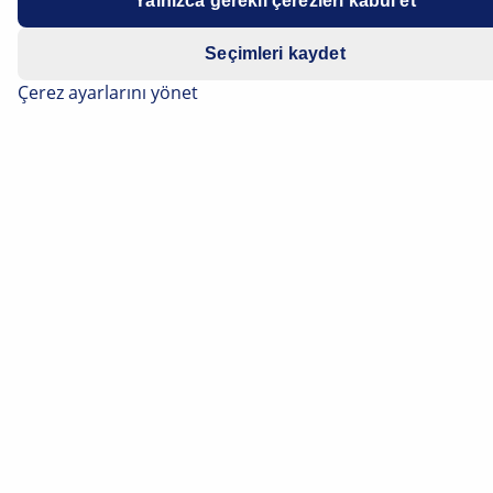
Yalnızca gerekli çerezleri kabul et
Seçimleri kaydet
Çerez ayarlarını yönet
Klasik kısa hüzmeli far, aslında zayıf yönleri olan bir
ortak noktadır. Advanced Frontlighting System (AFS),
yeni aydınlatma işlevleriyle kısa hüzmenin katı
sınırlarını ortadan kaldırır ve böylece karanlıkta ve kötü
hava koşullarında görüş menzilini önemli ölçüde artırır.
Bunun temeli HELLA’nın VarioX Teknolojisidir. Bu
sayfada AFS’nin hangi yeni aydınlatma işlevlerine