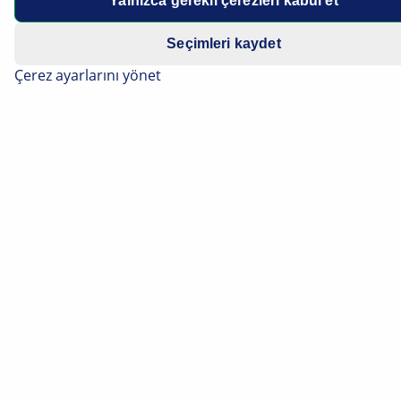
Yalnızca gerekli çerezleri kabul et
Seçimleri kaydet
Çerez ayarlarını yönet
Kısaca en iyisi
Hella Gutmann Solutions’ın Teknik Çağrı Merkezi,
bugün araç servisleri için en büyük destek
merkezlerinden biridir. Teknik destek ekibimizde, tüm
otomotiv markaları için size karmaşık olmayan bir
şekilde yardımcı olabilecek 90’dan fazla kalifiye uzmanı
bulunmaktadır.
10 dilde, haftanın 5 günü araç servisi işletmelerinde
her şeyin sorunsuz yürümesini sağlıyorlar. Uygun
lisans sözleşmesine sahip bir müşteri olarak size araç
arıza teşhisi, sorun giderme, teknik veriler, montaj
yardımları, yedek parça bilgileri ve çok daha fazlası için
destek sunulmaktadır.