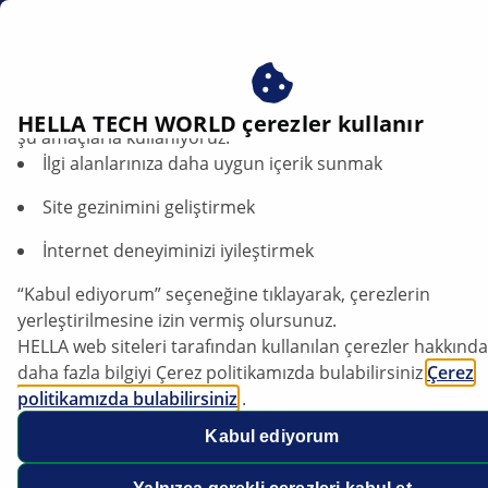
tr
Teknik Çağrı Merkezi
Çerezlerimizi kabul ederek avantajlardan yararlanın – çere
HELLA TECH WORLD çerezler kullanır
şu amaçlarla kullanıyoruz:
İlgi alanlarınıza daha uygun içerik sunmak
Site gezinimini geliştirmek
Teknik Çağrı Merkezi
İnternet deneyiminizi iyileştirmek
Aradığınızda yardım | Hella Gutmann Solutions ile hızlı,
“Kabul ediyorum” seçeneğine tıklayarak, çerezlerin
pratik yardım her zaman bir tık veya bir arama kadar
yerleştirilmesine izin vermiş olursunuz.
uzağınızdadır.
HELLA web siteleri tarafından kullanılan çerezler hakkında
daha fazla bilgiyi Çerez politikamızda bulabilirsiniz
Çerez
politikamızda bulabilirsiniz
.
Çerezlerimiz hiçbir kişisel bilgi içermez.
Kabul ediyorum
Daha fazla bilgiyi
veri koruma
bildirimimizde bulabilirsiniz