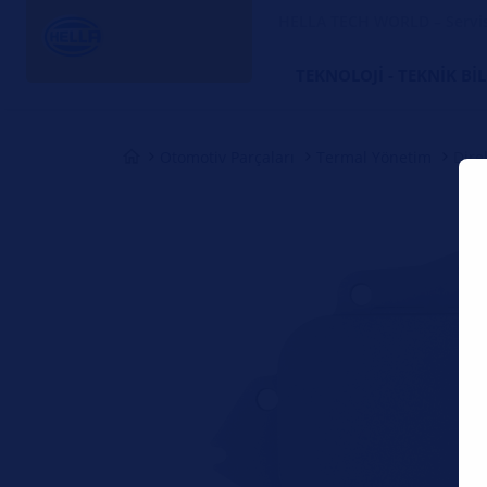
HELLA TECH WORLD – Servi
TEKNOLOJI - TEKNIK BI
Otomotiv Parçaları
Termal Yönetim
Dire