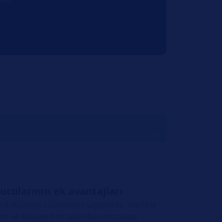
cularının ek avantajları
odaklanmış tasarımları sayesinde, özellikle
sinin ve bileşen ömrünün korunmasına