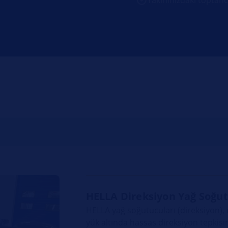
HELLA Direksiyon Yağ Soğutu
HELLA yağ soğutucuları (direksiyon), 
yük altında hassas direksiyon tepki