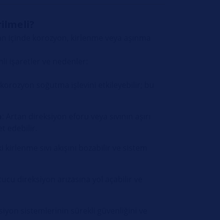
ilmeli?
an içinde korozyon, kirlenme veya aşınma
i işaretler ve nedenler:
a korozyon soğutma işlevini etkileyebilir; bu
a
: Artan direksiyon eforu veya sıvının aşırı
t edebilir.
kirlenme sıvı akışını bozabilir ve sistem
tucu direksiyon arızasına yol açabilir ve
iyon sistemlerinin sürekli güvenliğini ve