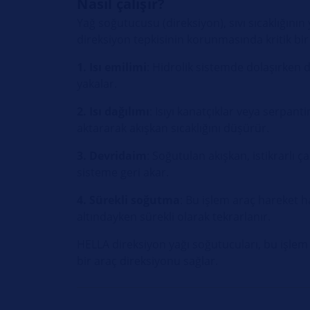
Nasıl çalışır?
Yağ soğutucusu (direksiyon), sıvı sıcaklığın
direksiyon tepkisinin korunmasında kritik bir r
1. Isı emilimi
: Hidrolik sistemde dolaşırken d
yakalar.
2. Isı dağılımı
: Isıyı kanatçıklar veya serpant
aktararak akışkan sıcaklığını düşürür.
3. Devridaim
: Soğutulan akışkan, istikrarlı 
sisteme geri akar.
4. Sürekli soğutma
: Bu işlem araç hareket 
altındayken sürekli olarak tekrarlanır.
HELLA direksiyon yağı soğutucuları, bu işlem
bir araç direksiyonu sağlar.