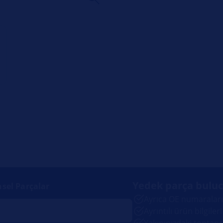
Yedek parça bulu
nsel Parçalar
Ayrıca OE numaralarıy
Ayrıntılı ürün bilgileri
Yakınınızdaki toptanc