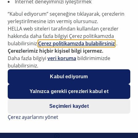
İnternet deneyiminizi iyileştirmek
sistemlerinin performa
idealdir.
“Kabul ediyorum” seçeneğine tıklayarak, çerezlerin
Güvenilirlik
: HELLA
yerleştirilmesine izin vermiş olursunuz.
güvenilir bir ısı dağ
HELLA web siteleri tarafından kullanılan çerezler
aşınmayı en aza indi
hakkında daha fazla bilgiyi Çerez politikamızda
Kolay kurulum
: H
bulabilirsiniz
Çerez politikamızda bulabilirsiniz
.
sağlayarak atölye sür
Çerezlerimiz hiçbir kişisel bilgi içermez.
Yüksek kalite
: HEL
Daha fazla bilgiyi
veri koruma
bildirimimizde
yerleşik prosedürler
bulabilirsiniz.
tutarlı, kanıtlanmış
Kabul ediyorum
Kapsamlı ürün yel
sistemleri için mevc
Yalnızca gerekli çerezleri kabul et
için bir çözüm sunm
Seçimleri kaydet
Çerez ayarlarını yönet