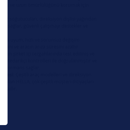
nsını ve uzun ömürlülüğünü korumak için
 yağ soğutucuları, direksiyon dişlisi yağından
ılımı sağlar, güvenli çalışmayı destekler ve
rir.
assas uyum, hızlı ve sorunsuz değişim
esini ve aracın arıza süresini azaltır.
LA'nın şirket içi tezgahlarında test edilmiş ve
 ve tedarikçi kontrolleri ile doğrulanmıştır ve
 performans sağlar.
pazesi
: Çeşitli araç modelleri ve direksiyon
ut olan HELLA, çok çeşitli müşteri ihtiyaçları
aktadır.