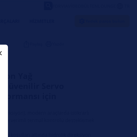
FORVIA
VIDEO
BÜLTEN
LOUNGE
TR
RÇALARI
HIZMETLER
Yedek parça bulun
Paylaş
Yazdır
iyon Yağ
- Güvenilir Servo
rformansı için
ireksiyon), modern araçlarda istikrarlı
ı ve verimli termal kontrolü desteklemek
ma koşulları altında hidrolik direksiyon