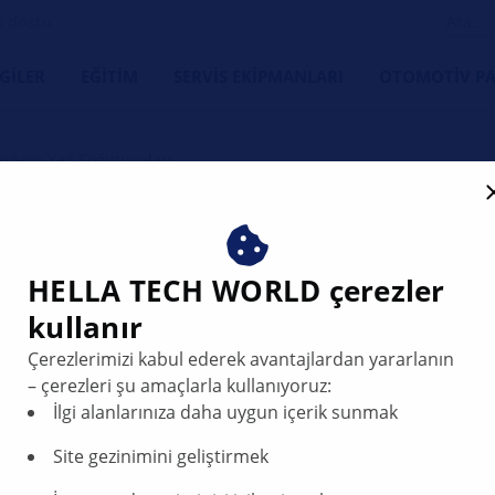
s dostu
LGILER
EĞITIM
SERVIS EKIPMANLARI
OTOMOTIV PA
ksiyon Yağ Soğutucuları
HELLA Direks
HELLA TECH WORLD çerezler
Soğutucuları 
kullanır
Direksiyon Pe
Çerezlerimizi kabul ederek avantajlardan yararlanın
– çerezleri şu amaçlarla kullanıyoruz:
HELLA yağ soğutucusu (d
İlgi alanlarınıza daha uygun içerik sunmak
direksiyon performansın
Site gezinimini geliştirmek
üzere tasarlanmıştır.
Bu ürün grubu, tüm çalış