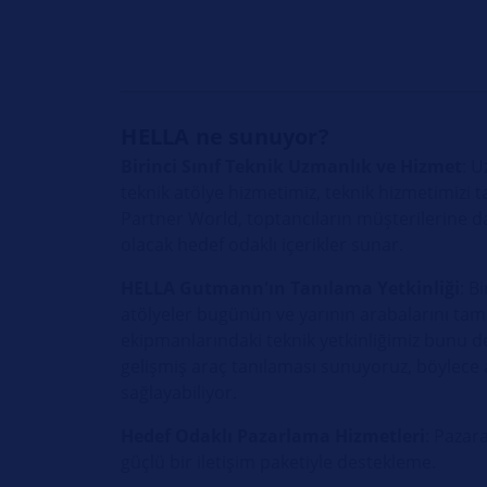
HELLA ne sunuyor?
Birinci Sınıf Teknik Uzmanlık ve Hizmet
: U
teknik atölye hizmetimiz, teknik hizmetimizi 
Partner World, toptancıların müşterilerine d
olacak hedef odaklı içerikler sunar.
HELLA Gutmann'ın Tanılama Yetkinliği
: B
atölyeler bugünün ve yarının arabalarını tami
ekipmanlarındaki teknik yetkinliğimiz bunu de
gelişmiş araç tanılaması sunuyoruz, böylece 
sağlayabiliyor.
Hedef Odaklı Pazarlama Hizmetleri
: Pazar
güçlü bir iletişim paketiyle destekleme.