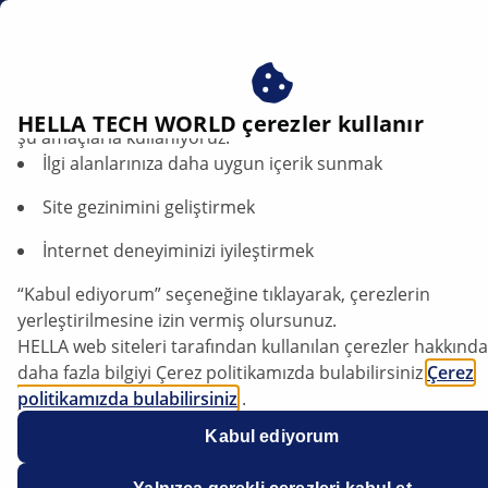
tr
Klima sisteminin yıkanması
Çerezlerimizi kabul ederek avantajlardan yararlanın – çere
HELLA TECH WORLD çerezler kullanır
şu amaçlarla kullanıyoruz:
İlgi alanlarınıza daha uygun içerik sunmak
Klima sistemini yıkama: Yöntemler,
avantajlar ve önemli atölye bilgileri
Site gezinimini geliştirmek
İnternet deneyiminizi iyileştirmek
Makaleyi dinle
Yazı tipini değiştir
“Kabul ediyorum” seçeneğine tıklayarak, çerezlerin
yerleştirilmesine izin vermiş olursunuz.
HELLA web siteleri tarafından kullanılan çerezler hakkında
daha fazla bilgiyi Çerez politikamızda bulabilirsiniz
Çerez
politikamızda bulabilirsiniz
.
Çerezlerimiz hiçbir kişisel bilgi içermez.
Kabul ediyorum
Daha fazla bilgiyi
veri koruma
bildirimimizde bulabilirsiniz