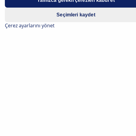
Yalnızca gerekli çerezleri kabul et
Seçimleri kaydet
Çerez ayarlarını yönet
Soğutucu madde devresinde, bileşenlerin hasar
görmesine yol açabilecek zararlı maddeler ve katı
maddeler oluşabilir. Bu nedenle, klima sisteminin
yıkanması, bir onarım ve özellikle kompresör değişimi
durumunda çok önemlidir. Çeşitli yıkama
yöntemlerinin avantajları ve dezavantajları ile klima
sistemindeki kirlerin etkileri hakkında buradan bilgi
edinebilirsiniz.