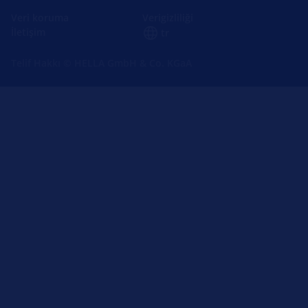
Veri koruma
Verigizliliği
İletişim
tr
Telif Hakkı © HELLA GmbH & Co. KGaA