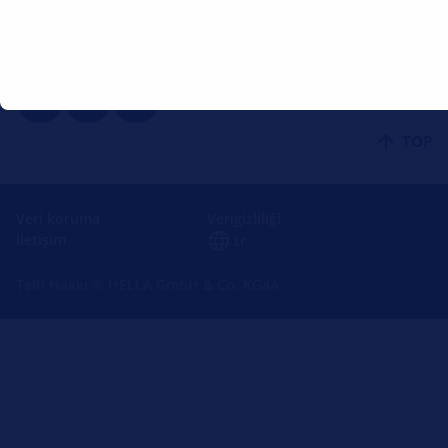
Forvia HELLA
Videos
Follow Forvia HELLA
TOP
Veri koruma
Verigizliliği
İletişim
tr
Telif Hakkı © HELLA GmbH & Co. KGaA