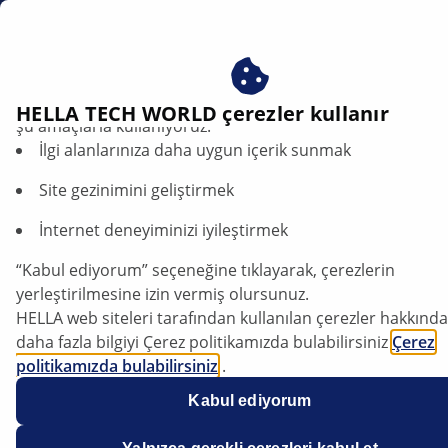
tr
Radyatör fanları
Çerezlerimizi kabul ederek avantajlardan yararlanın – çere
HELLA TECH WORLD çerezler kullanır
şu amaçlarla kullanıyoruz:
İlgi alanlarınıza daha uygun içerik sunmak
HELLA Radyatör Fanları:
Hassas Mühendisliğin ve
Site gezinimini geliştirmek
Dayanıklılığın En İyisi
İnternet deneyiminizi iyileştirmek
“Kabul ediyorum” seçeneğine tıklayarak, çerezlerin
yerleştirilmesine izin vermiş olursunuz.
HELLA web siteleri tarafından kullanılan çerezler hakkında
daha fazla bilgiyi Çerez politikamızda bulabilirsiniz
Çerez
politikamızda bulabilirsiniz
.
Çerezlerimiz hiçbir kişisel bilgi içermez.
Kabul ediyorum
Daha fazla bilgiyi
veri koruma
bildirimimizde bulabilirsiniz