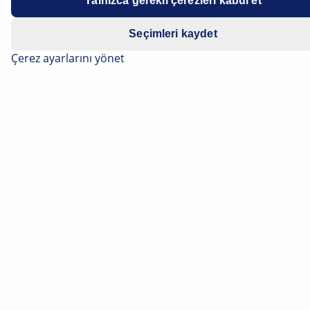
Yalnızca gerekli çerezleri kabul et
Seçimleri kaydet
Çerez ayarlarını yönet
Far sistemlerinin dijitalleştirilmesi ve sürekli artan,
değişken işlevler açısından teknik karmaşıklık seviyeleri,
aydınlatma elektroniği için giderek daha yüksek
taleplere yol açmaktadır. Bireysel LED’lerin hedefe
yönelik olarak kontrolü, sürücüye her durumda yolu
mümkün olan en iyi şekilde görmesini sağlayan
optimum ışık dağılımı ve ışık şiddeti sağlar. Ayrıca
hassas kontrol, çevredeki diğer yol kullanıcılarının
olumsuz etkilenmesini önler.