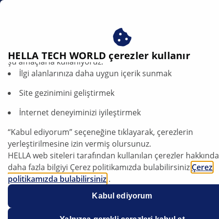
tr
LED farlara sahip modern araçlardaki elektronik kontrol üniteleri
Çerezlerimizi kabul ederek avantajlardan yararlanın – çere
HELLA TECH WORLD çerezler kullanır
şu amaçlarla kullanıyoruz:
İlgi alanlarınıza daha uygun içerik sunmak
LED farlara sahip modern araçlardaki
elektronik kontrol üniteleri
Site gezinimini geliştirmek
İnternet deneyiminizi iyileştirmek
Makaleyi dinle
Yazı tipini değiştir
“Kabul ediyorum” seçeneğine tıklayarak, çerezlerin
yerleştirilmesine izin vermiş olursunuz.
HELLA web siteleri tarafından kullanılan çerezler hakkında
daha fazla bilgiyi Çerez politikamızda bulabilirsiniz
Çerez
politikamızda bulabilirsiniz
.
Çerezlerimiz hiçbir kişisel bilgi içermez.
Kabul ediyorum
Daha fazla bilgiyi
veri koruma
bildirimimizde bulabilirsiniz