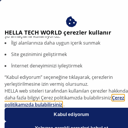
tr
Hava Filtreleri
Çerezlerimizi kabul ederek avantajlardan yararlanın – çere
HELLA TECH WORLD çerezler kullanır
şu amaçlarla kullanıyoruz:
İlgi alanlarınıza daha uygun içerik sunmak
HELLA Hava Filtreleri – Temiz
Hava Sağlar ve Motor
Site gezinimini geliştirmek
Performansını Artırır
İnternet deneyiminizi iyileştirmek
“Kabul ediyorum” seçeneğine tıklayarak, çerezlerin
yerleştirilmesine izin vermiş olursunuz.
HELLA web siteleri tarafından kullanılan çerezler hakkında
daha fazla bilgiyi Çerez politikamızda bulabilirsiniz
Çerez
politikamızda bulabilirsiniz
.
Çerezlerimiz hiçbir kişisel bilgi içermez.
Kabul ediyorum
Daha fazla bilgiyi
veri koruma
bildirimimizde bulabilirsiniz