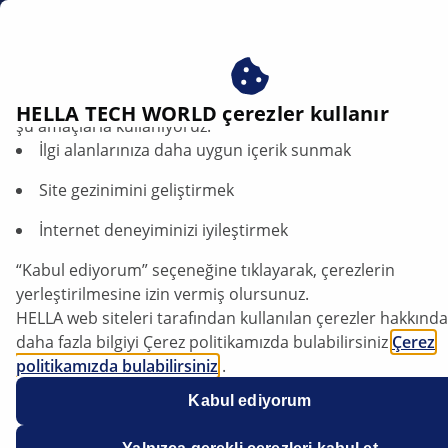
tr
Araç klima sistemi dolum kapasitesi
Çerezlerimizi kabul ederek avantajlardan yararlanın – çere
HELLA TECH WORLD çerezler kullanır
şu amaçlarla kullanıyoruz:
İlgi alanlarınıza daha uygun içerik sunmak
Klima sisteminin dolum miktarı:
Soğutucu madde ve yağ dolum miktarları
Site gezinimini geliştirmek
İnternet deneyiminizi iyileştirmek
Makaleyi dinle
Yazı tipini değiştir
“Kabul ediyorum” seçeneğine tıklayarak, çerezlerin
yerleştirilmesine izin vermiş olursunuz.
HELLA web siteleri tarafından kullanılan çerezler hakkında
daha fazla bilgiyi Çerez politikamızda bulabilirsiniz
Çerez
politikamızda bulabilirsiniz
.
Çerezlerimiz hiçbir kişisel bilgi içermez.
Kabul ediyorum
Daha fazla bilgiyi
veri koruma
bildirimimizde bulabilirsiniz