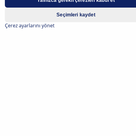
Yalnızca gerekli çerezleri kabul et
Seçimleri kaydet
Çerez ayarlarını yönet
Soğutucu madde ve kompresör yağı, her klima sistemi
için hayati öneme sahip iki maddedir. Doğru dolum
miktarları da belirleyicidir. Bu sayfayı aşağı kaydırın ve
farklı tipteki soğutucu maddeler ve kompresör yağları
hakkında bilgi edinin. Klima sisteminin soğutucu
madde ile doldurulması için önemli talimatları ve
soğutucu madde ve yağ dolum miktarlarına ilişkin bir
tabloyu da burada bulabilirsiniz.