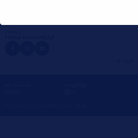
Lounge
Forvia HELLA
Videos
Follow Forvia HELLA
TOP
Veri koruma
Verigizliliği
İletişim
tr
Telif Hakkı © HELLA GmbH & Co. KGaA