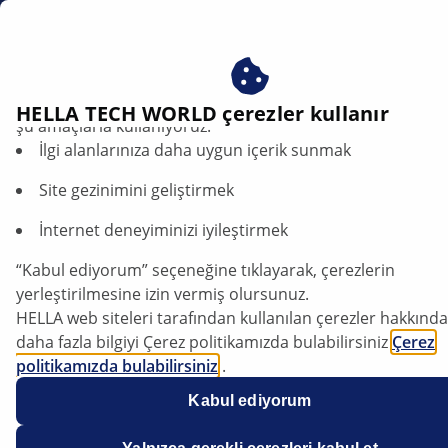
tr
EC Radyatör Fan Kavramaları
Çerezlerimizi kabul ederek avantajlardan yararlanın – çere
HELLA TECH WORLD çerezler kullanır
şu amaçlarla kullanıyoruz:
İlgi alanlarınıza daha uygun içerik sunmak
Motor Verimliliğinde Fark
Yaratan HELLA EC Radyatör
Site gezinimini geliştirmek
Fan Kavramaları
İnternet deneyiminizi iyileştirmek
“Kabul ediyorum” seçeneğine tıklayarak, çerezlerin
yerleştirilmesine izin vermiş olursunuz.
HELLA web siteleri tarafından kullanılan çerezler hakkında
daha fazla bilgiyi Çerez politikamızda bulabilirsiniz
Çerez
politikamızda bulabilirsiniz
.
Çerezlerimiz hiçbir kişisel bilgi içermez.
Kabul ediyorum
Daha fazla bilgiyi
veri koruma
bildirimimizde bulabilirsiniz