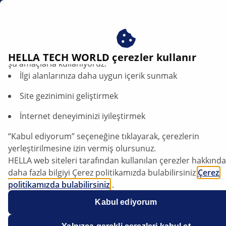
tr
Çerezlerimizi kabul ederek avantajlardan yararlanın – çere
HELLA TECH WORLD çerezler kullanır
şu amaçlarla kullanıyoruz:
İlgi alanlarınıza daha uygun içerik sunmak
Site gezinimini geliştirmek
İnternet deneyiminizi iyileştirmek
“Kabul ediyorum” seçeneğine tıklayarak, çerezlerin
Kia Sportage - Hata kodu
yerleştirilmesine izin vermiş olursunuz.
P1820/1821/1822/1823/1824 ve dört
HELLA web siteleri tarafından kullanılan çerezler hakkında
tekerlekten çekiş sistemi devreye
daha fazla bilgiyi Çerez politikamızda bulabilirsiniz
Çerez
girmiyor
politikamızda bulabilirsiniz
.
Çerezlerimiz hiçbir kişisel bilgi içermez.
Kabul ediyorum
Daha fazla bilgiyi
veri koruma
bildirimimizde bulabilirsiniz
Veri sayfası