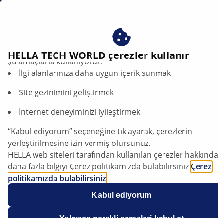
tr
Künye
Çerezlerimizi kabul ederek avantajlardan yararlanın – çere
HELLA TECH WORLD çerezler kullanır
şu amaçlarla kullanıyoruz:
İlgi alanlarınıza daha uygun içerik sunmak
Künye
Site gezinimini geliştirmek
İnternet deneyiminizi iyileştirmek
Firma Adi ve
İNTERMOBİL OTOMOTİV
Adres:
MÜMESSİLLİK VE
“Kabul ediyorum” seçeneğine tıklayarak, çerezlerin
TİCARET A.Ş.
yerleştirilmesine izin vermiş olursunuz.
Halide Edip Adıvar Mah.
HELLA web siteleri tarafından kullanılan çerezler hakkında
Darülaceze Cad. Akın
daha fazla bilgiyi Çerez politikamızda bulabilirsiniz
Plaza No: 3/83 Şişli-İstanbul
Çerez
politikamızda bulabilirsiniz
.
Telefon:
+90 (212) 314 20 00
Çerezlerimiz hiçbir kişisel bilgi içermez.
Kabul ediyorum
Daha fazla bilgiyi
veri koruma
bildirimimizde bulabilirsiniz
E-mail:
scaglayan@intermobil.com.tr