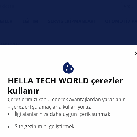
s dostu
LGILER
EĞITIM
SERVIS EKIPMANLARI
OTOMOTIV PA
 sensörleri
Park sensörle
HELLA TECH WORLD çerezler
kullanır
Park yardımı, manevra v
Çerezlerimizi kabul ederek avantajlardan yararlanın
ve aracın yakın alanınd
– çerezleri şu amaçlarla kullanıyoruz:
sürücü destek sistemidir
İlgi alanlarınıza daha uygun içerik sunmak
sensörlerle çalışır.
Bir engel algılandığında
Site gezinimini geliştirmek
akustik olarak bu engele 
olarak ne kadar fazla sa