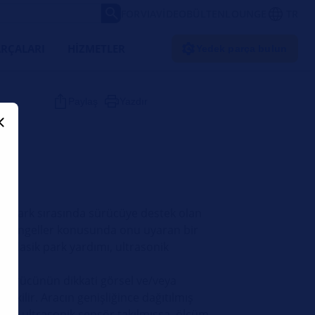
FORVIA
VIDEO
BÜLTEN
LOUNGE
TR
RÇALARI
HIZMETLER
Yedek parça bulun
Paylaş
Yazdır
ri
e park sırasında sürücüye destek olan
aki engeller konusunda onu uyaran bir
. Klasik park yardımı, ultrasonik
, sürücünün dikkati görsel ve/veya
çekilir. Aracın genişliğince dağıtılmış
yıda ultrasonik sensör takılmışsa, ölçüm