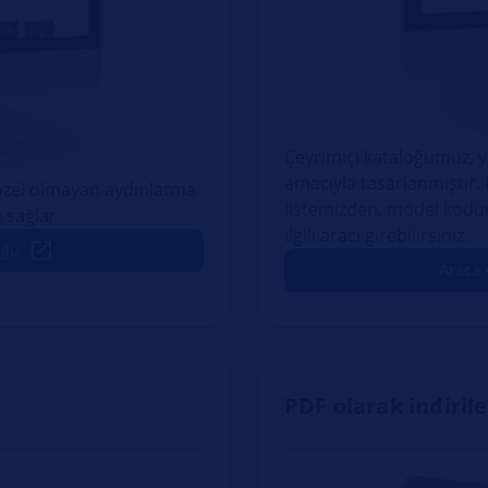
Çevrimiçi kataloğumuz, 
amacıyla tasarlanmıştır.
a özel olmayan aydınlatma
listemizden, model kod
 sağlar.
ilgili aracı girebilirsiniz.
oğu
Araca 
PDF olarak indirileb