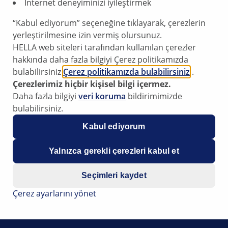
İnternet deneyiminizi iyileştirmek
sonucu o kadar doğru o
“Kabul ediyorum” seçeneğine tıklayarak, çerezlerin
yerleştirilmesine izin vermiş olursunuz.
HELLA web siteleri tarafından kullanılan çerezler
hakkında daha fazla bilgiyi Çerez politikamızda
bulabilirsiniz
Çerez politikamızda bulabilirsiniz
.
Çerezlerimiz hiçbir kişisel bilgi içermez.
Daha fazla bilgiyi
veri koruma
bildirimimizde
bulabilirsiniz.
Kabul ediyorum
Yalnızca gerekli çerezleri kabul et
Yedek parça bulu
nsel Parçalar
Ayrıca OE numaralarıy
Seçimleri kaydet
Ayrıntılı ürün bilgileri
Çerez ayarlarını yönet
Yakınınızdaki toptanc