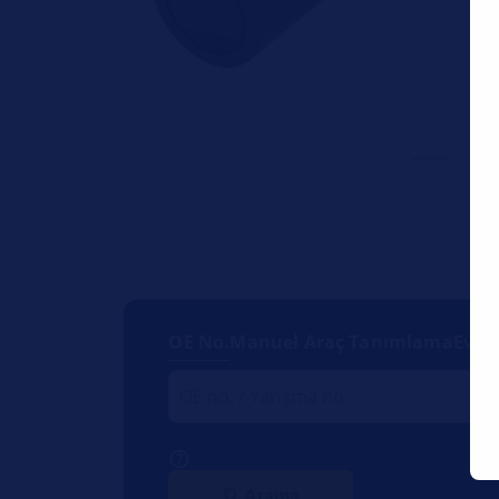
OE No.
Manuel Araç Tanımlama
Evre
Arama