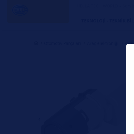
HELLA TECH WORLD – Servi
TEKNOLOJI - TEKNIK BI
Otomotiv Parçaları
Araç elektroniği
Park