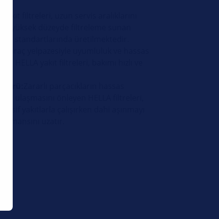
ar.
yakıt filtreleri, uzun servis aralıklarını
kli, yüksek düzeyde filtreleme sunan
len standartlarında üretilmektedir.
ş araç yelpazesiyle uyumluluk ve hassas
ış HELLA yakıt filtreleri, bakımı hızlı ve
ir.
 Ömrü:
Zararlı parçacıkların hassas
ine ulaşmasını önleyen HELLA filtreleri,
gresif yakıtlarla çalışırken dahi aşınmayı
formansını uzatır.