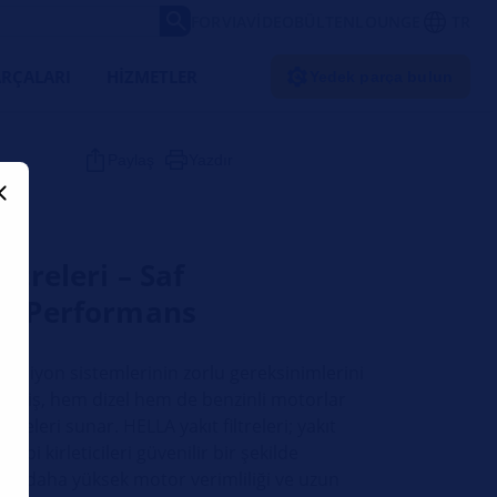
FORVIA
VIDEO
BÜLTEN
LOUNGE
TR
RÇALARI
HIZMETLER
Yedek parça bulun
Paylaş
Yazdır
ltreleri – Saf
an Performans
eksiyon sistemlerinin zorlu gereksinimlerini
rilmiş, hem dizel hem de benzinli motorlar
filtreleri sunar. HELLA yakıt filtreleri; yakıt
 gibi kirleticileri güvenilir bir şekilde
a, daha yüksek motor verimliliği ve uzun