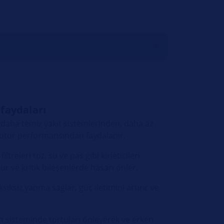
 faydaları
ri daha temiz yakıt sistemlerinden, daha az
motor performansından faydalanır.
iltreleri toz, su ve pas gibi kirleticileri
r ve kritik bileşenlerde hasarı önler.
siksiz yanma sağlar, güç iletimini artırır ve
n sisteminde tortuları önleyerek ve erken