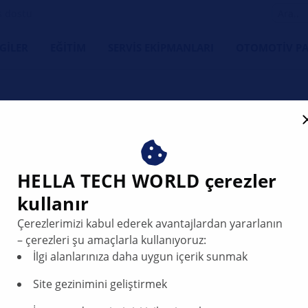
s dostu
LGILER
EĞITIM
SERVIS EKIPMANLARI
OTOMOTIV PA
HELLA Yakıt Fi
HELLA TECH WORLD çerezler
Yakıt. Korun
kullanır
Çerezlerimizi kabul ederek avantajlardan yararlanın
HELLA, modern yakıt enj
– çerezleri şu amaçlarla kullanıyoruz:
karşılamak üzere gelişti
İlgi alanlarınıza daha uygun içerik sunmak
için yüksek kaliteli yakıt 
içerisindeki kir, pas ve su
Site gezinimini geliştirmek
temizleyerek temiz yanm