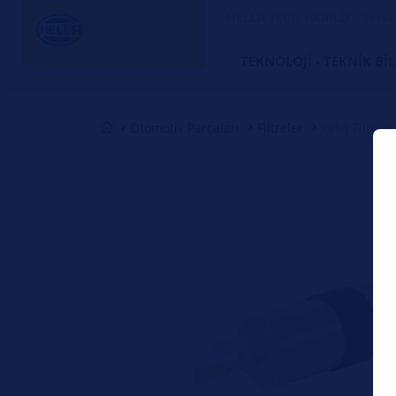
HELLA TECH WORLD – Servi
TEKNOLOJI - TEKNIK BI
Otomotiv Parçaları
Filtreler
Yakıt Filtresi