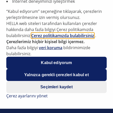
İnternet deneyiminizi iyileştirmek
ömürlü dayanıklılık sağl
Üstün Kalite:
HELLA 
“Kabul ediyorum” seçeneğine tıklayarak, çerezlerin
destekleyen ve süre
yerleştirilmesine izin vermiş olursunuz.
endüstrinin önde ge
HELLA web siteleri tarafından kullanılan çerezler
Kolay Değişim:
Geni
hakkında daha fazla bilgiyi Çerez politikamızda
montaj için tasarlanm
bulabilirsiniz
Çerez politikamızda bulabilirsiniz
.
zahmetsiz hale getir
Çerezlerimiz hiçbir kişisel bilgi içermez.
Daha Uzun Motor
Daha fazla bilgiyi
veri koruma
bildirimimizde
enjeksiyon sistemler
bulabilirsiniz.
düşük kaliteli veya a
azaltır ve motor per
Kabul ediyorum
Yalnızca gerekli çerezleri kabul et
Seçimleri kaydet
Çerez ayarlarını yönet