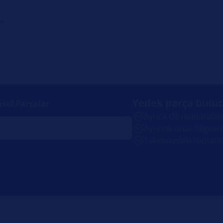
Yedek parça bulu
nsel Parçalar
Ayrıca OE numaralarıy
Ayrıntılı ürün bilgileri
Yakınınızdaki toptanc