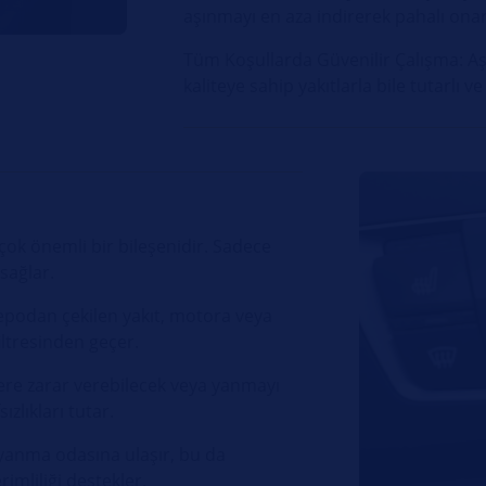
aşınmayı en aza indirerek pahalı onarım
Tüm Koşullarda Güvenilir Çalışma: Aşı
kaliteye sahip yakıtlarla bile tutarlı 
 çok önemli bir bileşenidir. Sadece
sağlar.
epodan çekilen yakıt, motora veya
ltresinden geçer.
lere zarar verebilecek veya yanmayı
ızlıkları tutar.
 yanma odasına ulaşır, bu da
mliliği destekler.