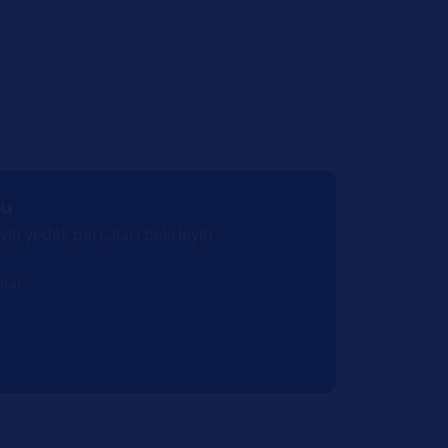
cu
la yedek parçaları belirleyin
ılar