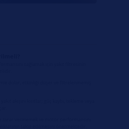
ilmeli?
rmansını sağlamak için yakıt filtresinin
lidir.
mle dolar, etkinliği düşer ve filtrelenmemiş
 yakıt akışını kısıtlar; güç kaybı, tekleme veya
çar.
ne zarar vermemek ve motor performansını
lıklarının takip edilmesini önermektedir.