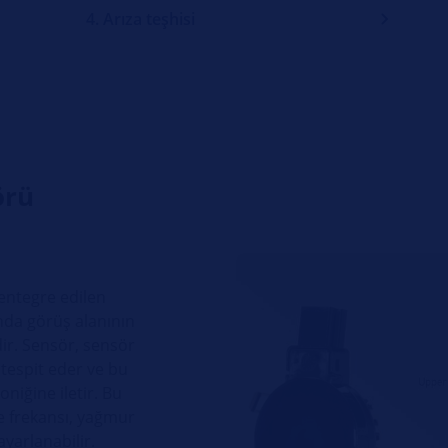
4. Arıza teşhisi
örü
 entegre edilen
nda görüş alanının
ir. Sensör, sensör
tespit eder ve bu
oniğine iletir. Bu
me frekansı, yağmur
yarlanabilir.