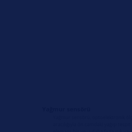
Yağmur sensörü
Yağmur sensörü, optoelektronik ö
aracılığıyla ön camdaki yağışı tespi
elemanı, bir veya daha fazla ışık yaya