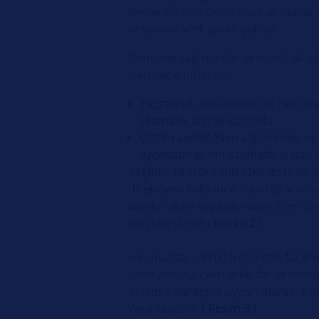
Böylece, sürücünün manuel olarak
etmesine artık gerek yoktur.
Kombine yağmur/far sensörü, iki işl
içerisinde birleştirir.
Yağmurun algılanması ve cam sile
otomatik olarak kontrolü
Ortam aydınlığının algılanması ve
aydınlatmasının otomatik olarak a
Yağmur sensörünün etkinleştirilmesi
direksiyon kolonuna monteli anaht
aralıklı silme veya otomatik işlev çalı
gerçekleştirilir (
Resim 2
).
Far anahtarı AUTO (otomatik far ko
pozisyonuna çevrilerek, far sensörü e
ortam aydınlığına uygun olarak, aydı
veya kapatılır (
Resim 3
).