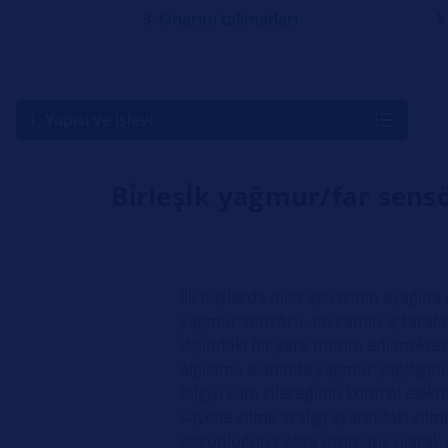
3. Onarım talimatları
1. Yapısı ve işlevi
Bi̇rleşİk yağmur/far sens
İlk başlarda dikiz aynasının ayağına
yağmur sensörü, ön camın iç tarafı
dışındaki bir yere monte edilmekted
algılama alanında yağmur yağdığını 
bilgiyi cam sileceğinin kontrol elektr
sayede silme aralığı ayarındaki sil
yoğunluğuna göre otomatik olarak a