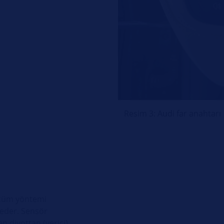
Resim 3: Audi far anahtarı
lçüm yöntemi
t eder. Sensör
n diyottan (verici),