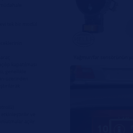
 müdahale
evi tek bir modül
ceklerinin
Yağmur/far sensörünün ya
 araç
çılıp kapatılması
, genellikle
arı üzerinden
ştırılarak
ntrolü)
tkinleştirilir ve
nlatmalar açılır