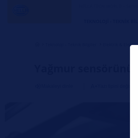
HELLA TECH WORLD – Servi
TEKNOLOJI - TEKNIK BI
Teknoloji - Teknik Bilgiler
Elektrik & Elektr
Yağmur sensörünün ko
Makaleyi dinle
Yazı tipini değiştir