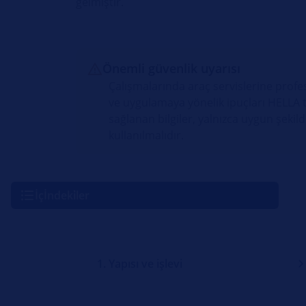
gelmiştir.
Önemli güvenlik uyarısı
Çalışmalarında araç servislerine profes
ve uygulamaya yönelik ipuçları HELLA t
sağlanan bilgiler, yalnızca uygun şeki
kullanılmalıdır.
İçİndeki̇ler
1. Yapısı ve işlevi