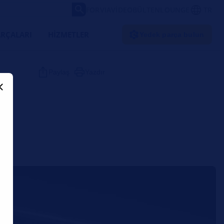
FORVIA
VIDEO
BÜLTEN
LOUNGE
TR
RÇALARI
HIZMETLER
Yedek parça bulun
Paylaş
Yazdır
̇