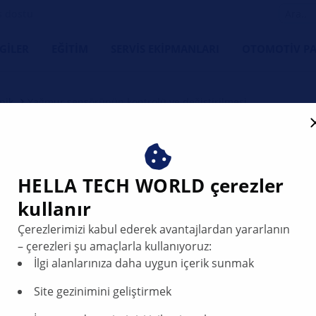
s dostu
LGILER
EĞITIM
SERVIS EKIPMANLARI
OTOMOTIV PA
onik
Yağmur sensörünün kontrolü ve değiştirilmesi
ntrolü ve değİşti̇ri̇lmesi
HELLA TECH WORLD çerezler
kullanır
Çerezlerimizi kabul ederek avantajlardan yararlanın
– çerezleri şu amaçlarla kullanıyoruz:
İlgi alanlarınıza daha uygun içerik sunmak
Site gezinimini geliştirmek