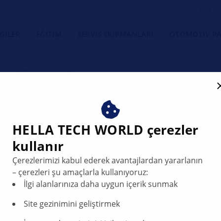
s dostu
LGILER
EĞITIM
SERVIS EKIPMANLARI
OTOMOTIV PA
alar ve havalı kornalar
HELLA korna 
HELLA TECH WORLD çerezler
kornalar – Se
kullanır
müşterileriniz
Çerezlerimizi kabul ederek avantajlardan yararlanın
güvenlik
– çerezleri şu amaçlarla kullanıyoruz:
İlgi alanlarınıza daha uygun içerik sunmak
HELLA, özel olarak servi
Site gezinimini geliştirmek
havalı kornalardan oluş