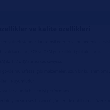
ellikler ve kalite özellikleri
en yüksek standartları temsil ederler ve bu nedenle servisler 
 havalı kornaları, ECE ve OEM gereklilikleri gibi uluslararası 
A) ila 122 dB(A) arası ses seviyesi.
lı gövde muhafazası gibi malzemeler, uzun bir kullanım ömrü
leri ile uyumludur.
 koşullar altında bile en iyi performans.
lerinin yanı sıra ses basıncı ölçümleri de dahil olmak üzere, 