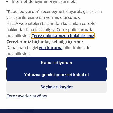
En yüksek kalite, kolay 
İnternet deneyiminizi iyileştirmek
binek araçlar, ticari ara
“Kabul ediyorum” seçeneğine tıklayarak, çerezlerin
iyi şekilde donatılmış o
yerleştirilmesine izin vermiş olursunuz.
HELLA web siteleri tarafından kullanılan çerezler
En yüksek perfo
hakkında daha fazla bilgiyi Çerez politikamızda
için optimum ses.
bulabilirsiniz
Çerez politikamızda bulabilirsiniz
.
Maksimum güven
Çerezlerimiz hiçbir kişisel bilgi içermez.
performans için y
Daha fazla bilgiyi
veri koruma
bildirimimizde
Hızlı montaj:
Veri
bulabilirsiniz.
tam uyumlu.
Çok yönlülük:
Ner
Kabul ediyorum
amaçları için çöz
Esneklik:
Yerden t
Yalnızca gerekli çerezleri kabul et
tonuna sahip pnöm
Seçimleri kaydet
Yedek Parça Bu
Çerez ayarlarını yönet