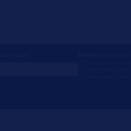
Yedek parça bulu
nsel Parçalar
Ayrıca OE numaralarıy
Ayrıntılı ürün bilgileri
Yakınınızdaki toptanc