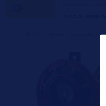
HELLA TECH WORLD – Servi
TEKNOLOJI - TEKNIK BI
Otomotiv Parçaları
Servis parçaları
Korn