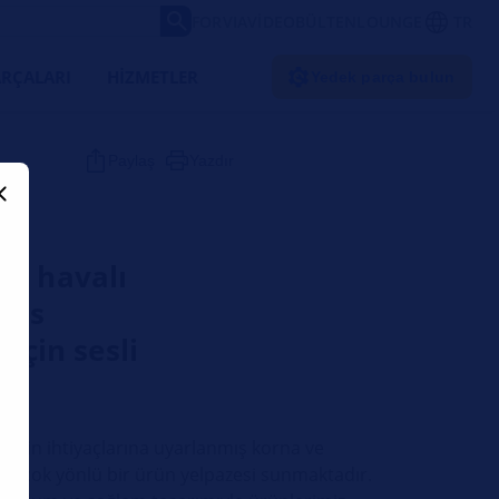
FORVIA
VIDEO
BÜLTEN
LOUNGE
TR
RÇALARI
HIZMETLER
Yedek parça bulun
Paylaş
Yazdır
ve havalı
rvis
 için sesli
slerin ihtiyaçlarına uyarlanmış korna ve
an çok yönlü bir ürün yelpazesi sunmaktadır.