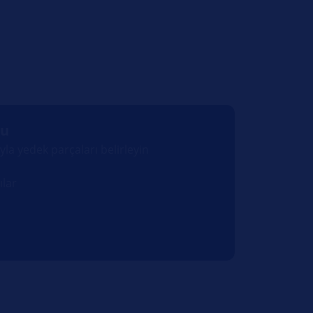
cu
la yedek parçaları belirleyin
ılar