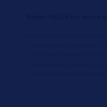
Neden HELLA’nın korna ve
HELLA, günlük işleri özellikle verimli hale ge
Zamandan tasarruf sağlayan kurulum: Tam 
Yüksek müşteri memnuniyeti: Uzun ömürlü 
Hemen bulunurluk: Onarımların hızlı bir şe
Kapsamlı hizmet: Ekibiniz için teknik bilgile