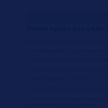
Teknik açıdan öne çıkan öz
HELLA korna ve havalı kornalar, hassasiyeti ve 
Sertifikalı güvenlik: HELLA’nın kornaları ve
Güçlü: Her türlü trafik durumu için 108 dB(
Sağlam: ABS plastik ve korozyona dayanık
Kolay entegrasyon: Yaygın tüm araç model
Güvenilirlik: Toz veya ıslaklık gibi olumsuz
Kalite: Ürünlerimiz, titreşim ve darbe test
kalite kontrollerine tabi tutulmaktadır.