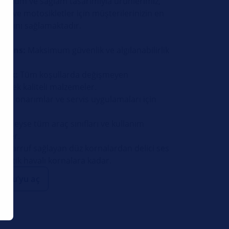
kurulum ve sağlam tasarımıyla ürünlerimiz,
çlar ve motosikletler için müşterilerinizin en
lmasını sağlamaktadır.
rmans:
Maksimum güvenlik ve algılanabilirlik
lik:
Tüm koşullarda değişmeyen
üksek kaliteli malzemeler.
mli onarımlar ve servis uygulamaları için
edeyse tüm araç sınıfları ve kullanım
ümler.
asarruf sağlayan düz kornalardan delici ses
atik havalı kornalara kadar.
lucu’yu aç