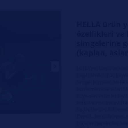
HELLA ürün ye
özellikleri v
simgelerine g
(kaplan, aslan
HELLA’nın korna ve havalı
bağlı olarak bu üç hayv
simgeli kornalar özellikle
performansına sahip büy
duyulmayan hiçbir şey bı
kornalarımız, uyumlu bir
sağlam ve ses bakımın
formatlı kornalarımızdır
güçlü ve hepsinden önem