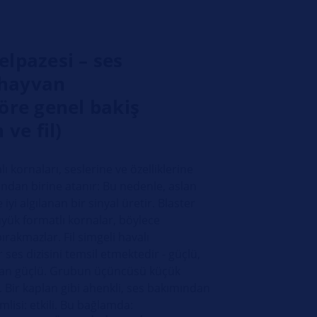
lpazesi – ses
e hayvan
öre genel bakiş
 ve fil)
 kornaları, seslerine ve özelliklerine
andan birine atanır: Bu nedenle, aslan
 iyi algılanan bir sinyal üretir. Blaster
ük formatlı kornalar, böylece
rakmazlar. Fil simgeli havalı
 ses dizisini temsil etmektedir - güçlü,
dan güçlü. Grubun üçüncüsü küçük
. Bir kaplan gibi ahenkli, ses bakımından
lisi: etkili. Bu bağlamda: