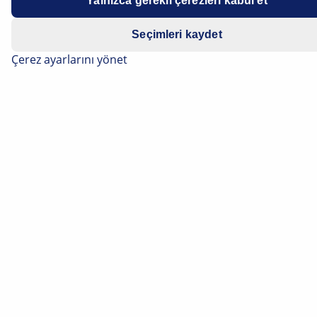
Yalnızca gerekli çerezleri kabul et
1.6 dCi
Seçimleri kaydet
Çerez ayarlarını yönet
Replacing lamps
Rear fog lights and back-up lights
CAUTION Risk of burns. The lamps may still have
residual heat from previous operation.
Figure 1:
Item 1 Rear fog light