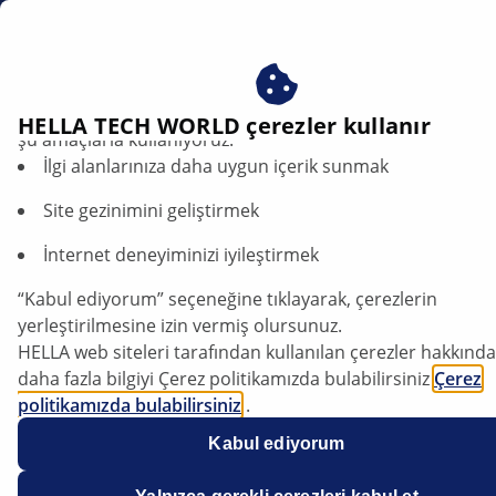
tr
Çerezlerimizi kabul ederek avantajlardan yararlanın – çere
HELLA TECH WORLD çerezler kullanır
şu amaçlarla kullanıyoruz:
İlgi alanlarınıza daha uygun içerik sunmak
Renault Trafic III - Replacing lamps |
HELLA
Site gezinimini geliştirmek
İnternet deneyiminizi iyileştirmek
Renault
“Kabul ediyorum” seçeneğine tıklayarak, çerezlerin
yerleştirilmesine izin vermiş olursunuz.
HELLA web siteleri tarafından kullanılan çerezler hakkında
Trafic III
daha fazla bilgiyi Çerez politikamızda bulabilirsiniz
Çerez
politikamızda bulabilirsiniz
.
Çerezlerimiz hiçbir kişisel bilgi içermez.
Kabul ediyorum
Daha fazla bilgiyi
veri koruma
bildirimimizde bulabilirsiniz