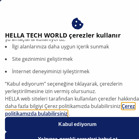
tr
Çerezlerimizi kabul ederek avantajlardan yararlanın – çere
HELLA TECH WORLD çerezler kullanır
şu amaçlarla kullanıyoruz:
İlgi alanlarınıza daha uygun içerik sunmak
Site gezinimini geliştirmek
İnternet deneyiminizi iyileştirmek
“Kabul ediyorum” seçeneğine tıklayarak, çerezlerin
Opel Corsa-D - Low beam: Replacing the
yerleştirilmesine izin vermiş olursunuz.
H7 bulb | HELLA
HELLA web siteleri tarafından kullanılan çerezler hakkında
daha fazla bilgiyi Çerez politikamızda bulabilirsiniz
Çerez
politikamızda bulabilirsiniz
.
Çerezlerimiz hiçbir kişisel bilgi içermez.
Kabul ediyorum
Daha fazla bilgiyi
veri koruma
bildirimimizde bulabilirsiniz