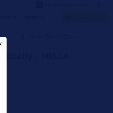
FORVIA
VIDEO
BÜLTEN
LOUNGE
TR
RÇALARI
HIZMETLER
Yedek parça bulun
Indirmek
Paylaş
Yazdır
atically | HELLA