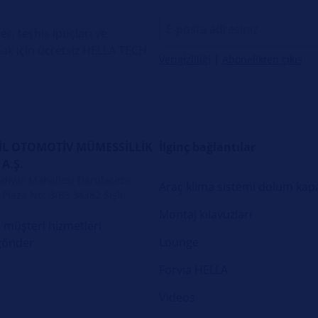
er, teşhis ipuçları ve
ak için ücretsiz HELLA TECH
Verigizliliği
|
Abonelikten çıkış
L OTOMOTİV MÜMESSİLLİK
İlginç bağlantılar
 A.Ş.
Adıvar Mahallesi Darülaceze
Araç klima sistemi dolum kapa
Plaza No: 3/83 34382 Şişli-
Montaj kılavuzları
 müşteri hizmetleri
Lounge
gönder
Forvia HELLA
Videos