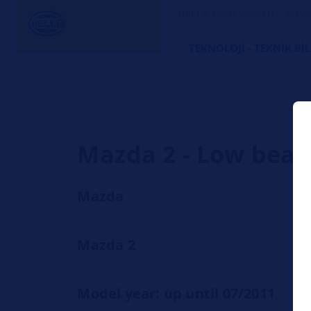
HELLA TECH WORLD – Servi
TEKNOLOJI - TEKNIK BI
Mazda 2 - Low beam
Mazda
Mazda 2
Model year: up until 07/2011