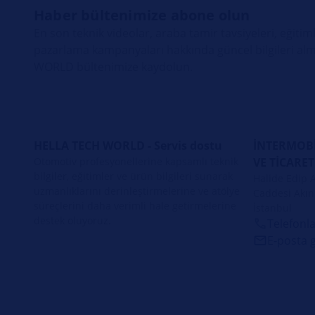
Haber bültenimize abone olun
En son teknik videolar, araba tamir tavsiyeleri, eğitiml
pazarlama kampanyaları hakkında güncel bilgileri alm
WORLD bültenimize kaydolun.
HELLA TECH WORLD - Servis dostu
İNTERMOBİ
Otomotiv profesyonellerine kapsamlı teknik
VE TİCARET
bilgiler, eğitimler ve ürün bilgileri sunarak
Halide Edip 
uzmanlıklarını derinleştirmelerine ve atölye
Caddesi Akın 
süreçlerini daha verimli hale getirmelerine
İstanbul
destek oluyoruz.
Telefonla
E‑posta 