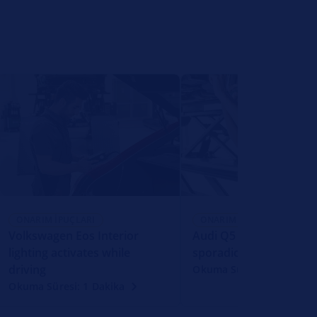
ONARIM İPUÇLARI
ONARIM İPUÇLARI
Volkswagen Eos Interior
Audi Q5 Reversing ligh
lighting activates while
sporadically not functi
driving
Okuma Süresi: 1 Dakika
Okuma Süresi: 1 Dakika