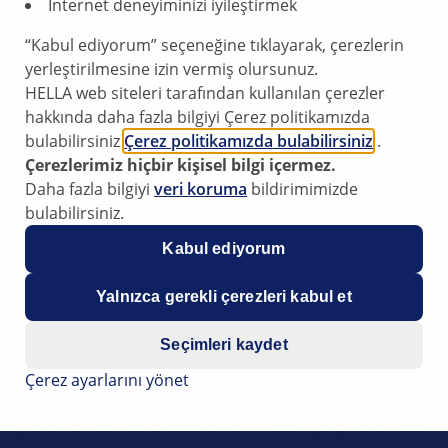
İnternet deneyiminizi iyileştirmek
g lights
“Kabul ediyorum” seçeneğine tıklayarak, çerezlerin
yerleştirilmesine izin vermiş olursunuz.
HELLA web siteleri tarafından kullanılan çerezler
omatically
hakkında daha fazla bilgiyi Çerez politikamızda
bulabilirsiniz
Çerez politikamızda bulabilirsiniz
.
Çerezlerimiz hiçbir kişisel bilgi içermez.
e models with automatic running lights, the headlights are 
Daha fazla bilgiyi
veri koruma
bildirimimizde
defective ambient light sensor.
bulabilirsiniz.
 module.
Kabul ediyorum
Yalnızca gerekli çerezleri kabul et
 switch functions, the wiring and then the power supply for
Seçimleri kaydet
Çerez ayarlarını yönet
ight sensor should be checked and replaced if necessary.
ed by the vehicle manufacturer for the carrying out of such w