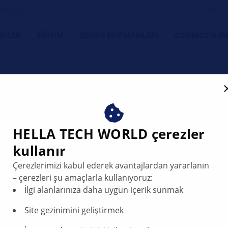
s dostu
LGILER
EĞITIM
SERVIS EKIPMANLARI
OTOMOTIV PA
 is not switched on autom
HELLA TECH WORLD çerezler
kullanır
Çerezlerimizi kabul ederek avantajlardan yararlanın
– çerezleri şu amaçlarla kullanıyoruz:
İlgi alanlarınıza daha uygun içerik sunmak
Site gezinimini geliştirmek