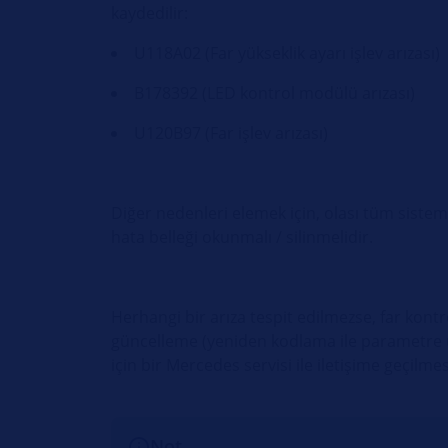
kaydedilir:
U118A02 (Far yükseklik ayarı işlev arızası)
B178392 (LED kontrol modülü arızası)
U120B97 (Far işlev arızası)
Diğer nedenleri elemek için, olası tüm sistem 
hata belleği okunmalı / silinmelidir.
Herhangi bir arıza tespit edilmezse, far kontr
güncelleme (yeniden kodlama ile parametre 
için bir Mercedes servisi ile iletişime geçilmesi
Not