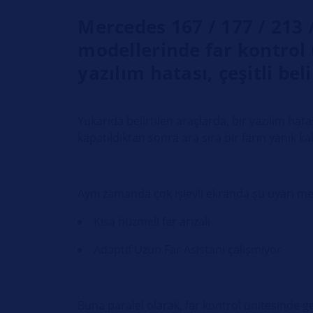
Mercedes 167 / 177 / 213 /
modellerinde far kontrol 
yazılım hatası, çeşitli beli
Yukarıda belirtilen araçlarda, bir yazılım hat
kapatıldıktan sonra ara sıra bir farın yanık k
Aynı zamanda çok işlevli ekranda şu uyarı me
Kısa hüzmeli far arızalı
Adaptif Uzun Far Asistanı çalışmıyor
Buna paralel olarak, far kontrol ünitesinde ge