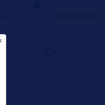
FORVIA
VIDEO
BÜLTEN
LOUNGE
TR
RÇALARI
HIZMETLER
Yedek parça bulun
Indirmek
Paylaş
Yazdır