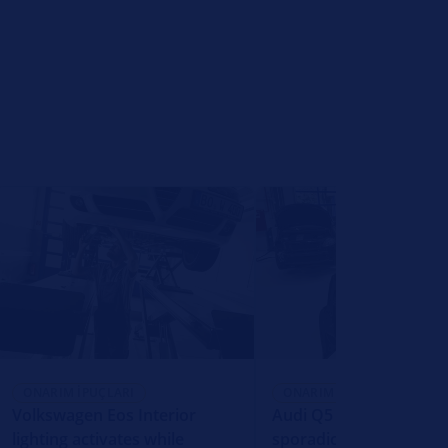
ONARIM İPUÇLARI
ONARIM İPUÇLARI
Volkswagen Eos Interior
Audi Q5 Reversing ligh
lighting activates while
sporadically not functi