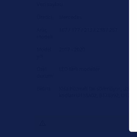
Veri sayfası
Üretici
Mercedes
Araç
167 / 177 / 213 / 238 / 257
modeli
Model
2017 - 2020
yılı
Özel
LED farlı modeller
durum
Belirti
Kısa hüzmeli far sönmüyor, uzun f
kodları U118A02, B178392, U120B