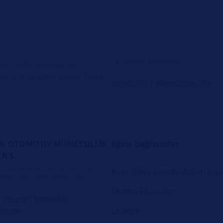
er, teşhis ipuçları ve
ak için ücretsiz HELLA TECH
Verigizliliği
|
Abonelikten çıkış
L OTOMOTİV MÜMESSİLLİK
İlginç bağlantılar
 A.Ş.
Adıvar Mahallesi Darülaceze
Araç klima sistemi dolum kapa
Plaza No: 3/83 34382 Şişli-
Montaj kılavuzları
 müşteri hizmetleri
Lounge
gönder