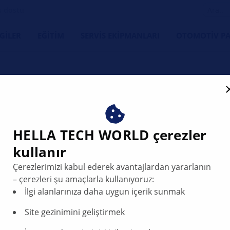
s dostu
LGILER
EĞITIM
SERVIS EKIPMANLARI
OTOMOTIV PA
HELLA TECH WORLD çerezler
kullanır
dları U118A02,
Çerezlerimizi kabul ederek avantajlardan yararlanın
Kısa hüzmeli
– çerezleri şu amaçlarla kullanıyoruz:
İlgi alanlarınıza daha uygun içerik sunmak
Site gezinimini geliştirmek