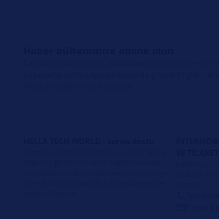
Haber bültenimize abone olun
En son teknik videolar, araba tamir tavsiyeleri, eğitiml
pazarlama kampanyaları hakkında güncel bilgileri alm
WORLD bültenimize kaydolun.
HELLA TECH WORLD - Servis dostu
İNTERMOBİ
Otomotiv profesyonellerine kapsamlı teknik
VE TİCARET
bilgiler, eğitimler ve ürün bilgileri sunarak
Halide Edip 
uzmanlıklarını derinleştirmelerine ve atölye
Caddesi Akın 
süreçlerini daha verimli hale getirmelerine
İstanbul
destek oluyoruz.
Telefonla
E‑posta 