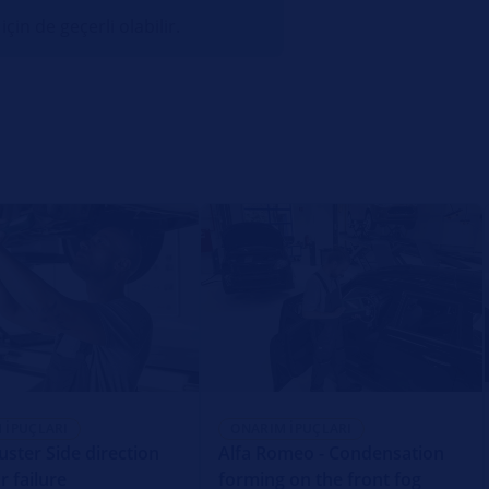
için de geçerli olabilir.
 İPUÇLARI
ONARIM İPUÇLARI
uster Side direction
Alfa Romeo - Condensation
r failure
forming on the front fog