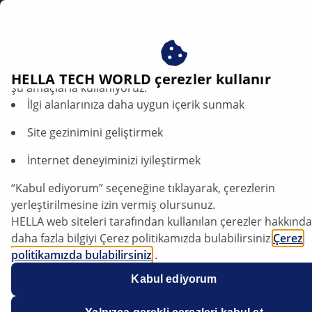
tr
Hava Filtreleri
Çerezlerimizi kabul ederek avantajlardan yararlanın – çere
HELLA TECH WORLD çerezler kullanır
şu amaçlarla kullanıyoruz:
İlgi alanlarınıza daha uygun içerik sunmak
HELLA Hava Filtreleri – Temiz
Hava Sağlar ve Motor
Site gezinimini geliştirmek
Performansını Artırır
İnternet deneyiminizi iyileştirmek
“Kabul ediyorum” seçeneğine tıklayarak, çerezlerin
yerleştirilmesine izin vermiş olursunuz.
HELLA web siteleri tarafından kullanılan çerezler hakkında
daha fazla bilgiyi Çerez politikamızda bulabilirsiniz
Çerez
politikamızda bulabilirsiniz
.
Çerezlerimiz hiçbir kişisel bilgi içermez.
Kabul ediyorum
Daha fazla bilgiyi
veri koruma
bildirimimizde bulabilirsiniz