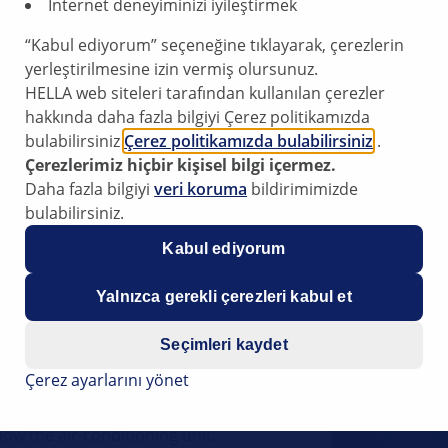
İnternet deneyiminizi iyileştirmek
“Kabul ediyorum” seçeneğine tıklayarak, çerezlerin
ips have been compiled by HELLA
yerleştirilmesine izin vermiş olursunuz.
rt to vehicle workshops in their
HELLA web siteleri tarafından kullanılan çerezler
ided on this website is intended
hakkında daha fazla bilgiyi Çerez politikamızda
 only.
bulabilirsiniz
Çerez politikamızda bulabilirsiniz
.
Çerezlerimiz hiçbir kişisel bilgi içermez.
Daha fazla bilgiyi
veri koruma
bildirimimizde
cle interior
bulabilirsiniz.
tion draining
Kabul ediyorum
ioning system
Yalnızca gerekli çerezleri kabul et
Seçimleri kaydet
 may collect in the driver or front
Çerez ayarlarını yönet
defect is detected and water
e ruled out, special attention
ow the air-conditioning unit.