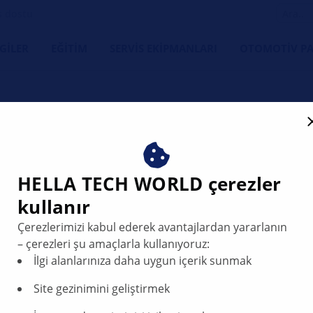
s dostu
LGILER
EĞITIM
SERVIS EKIPMANLARI
OTOMOTIV PA
HELLA TECH WORLD çerezler
kullanır
nine su girmesi
Çerezlerimizi kabul ederek avantajlardan yararlanın
– çerezleri şu amaçlarla kullanıyoruz:
İlgi alanlarınıza daha uygun içerik sunmak
Site gezinimini geliştirmek