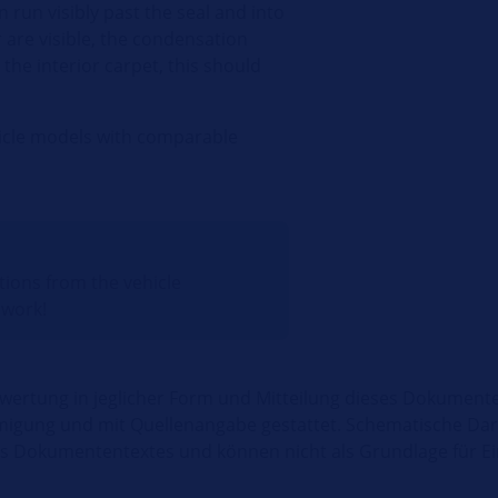
n run visibly past the seal and into
er are visible, the condensation
 the interior carpet, this should
ehicle models with comparable
ctions from the vehicle
 work!
rwertung in jeglicher Form und Mitteilung dieses Dokumente
migung und mit Quellenangabe gestattet. Schematische Dar
des Dokumententextes und können nicht als Grundlage für 