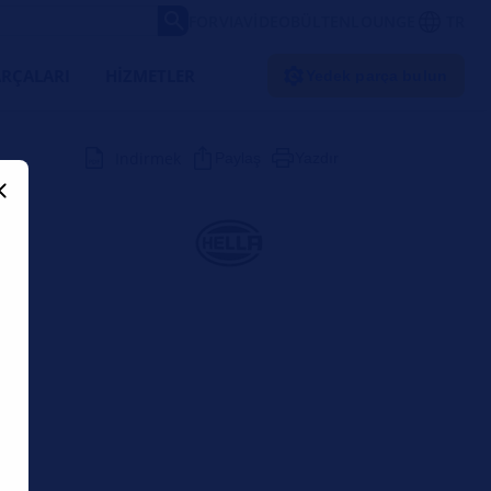
FORVIA
VIDEO
BÜLTEN
LOUNGE
TR
RÇALARI
HIZMETLER
Yedek parça bulun
Indirmek
Paylaş
Yazdır