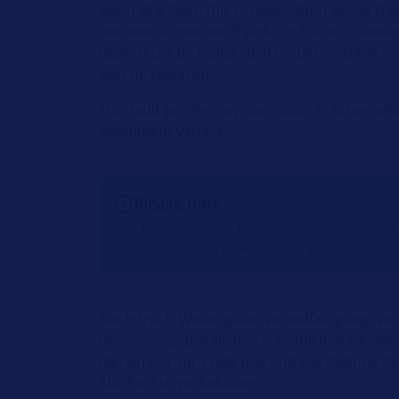
event of a fault, this condensation would the
the vehicle interior. If kinks or traces of wat
drain must be replaced. If mould is visible on
also be replaced.
This fault profile may also occur in other v
equipment variants.
Please note
Please always follow the repair instru
manufacturer when carrying out such
Nachdruck, Weitergabe, Vervielfältigung, Ve
unserer ausdrücklichen schriftlichen Geneh
dienen nur zur Erklärung und Darstellung 
Alle Rechte vorbehalten.