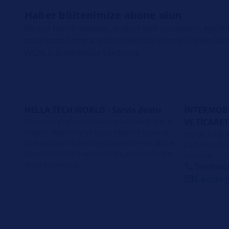
Haber bültenimize abone olun
En son teknik videolar, araba tamir tavsiyeleri, eğitiml
pazarlama kampanyaları hakkında güncel bilgileri alm
WORLD bültenimize kaydolun.
HELLA TECH WORLD - Servis dostu
İNTERMOBİ
Otomotiv profesyonellerine kapsamlı teknik
VE TİCARET
bilgiler, eğitimler ve ürün bilgileri sunarak
Halide Edip 
uzmanlıklarını derinleştirmelerine ve atölye
Caddesi Akın 
süreçlerini daha verimli hale getirmelerine
İstanbul
destek oluyoruz.
Telefonla
E‑posta 