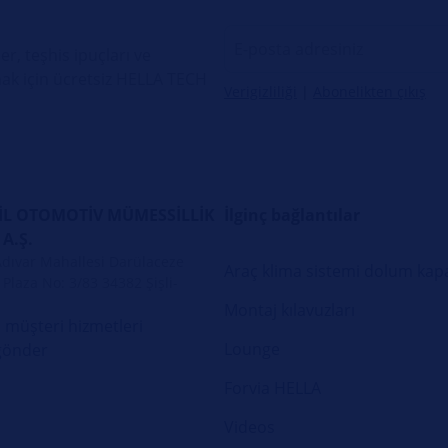
er, teşhis ipuçları ve
ak için ücretsiz HELLA TECH
Verigizliliği
|
Abonelikten çıkış
L OTOMOTİV MÜMESSİLLİK
İlginç bağlantılar
 A.Ş.
Adıvar Mahallesi Darülaceze
Araç klima sistemi dolum kapa
Plaza No: 3/83 34382 Şişli-
Montaj kılavuzları
 müşteri hizmetleri
Lounge
gönder
Forvia HELLA
Videos