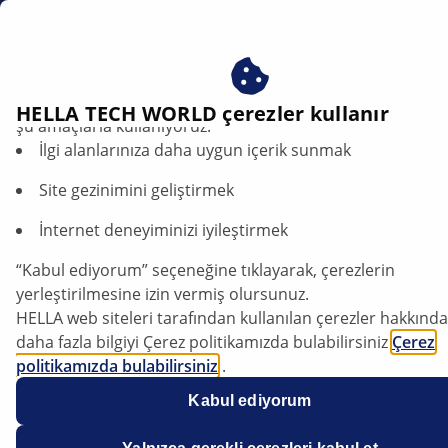
tr
Çerezlerimizi kabul ederek avantajlardan yararlanın – çere
HELLA TECH WORLD çerezler kullanır
şu amaçlarla kullanıyoruz:
İlgi alanlarınıza daha uygun içerik sunmak
Site gezinimini geliştirmek
İnternet deneyiminizi iyileştirmek
“Kabul ediyorum” seçeneğine tıklayarak, çerezlerin
Mercedes W213 - Fren pedalı zor işliyor
yerleştirilmesine izin vermiş olursunuz.
ve motor kontrol lambası yanıyor
HELLA web siteleri tarafından kullanılan çerezler hakkında
daha fazla bilgiyi Çerez politikamızda bulabilirsiniz
Çerez
politikamızda bulabilirsiniz
Veri sayfası
.
Çerezlerimiz hiçbir kişisel bilgi içermez.
Kabul ediyorum
Üretici
Mercedes
Daha fazla bilgiyi
veri koruma
bildirimimizde bulabilirsiniz