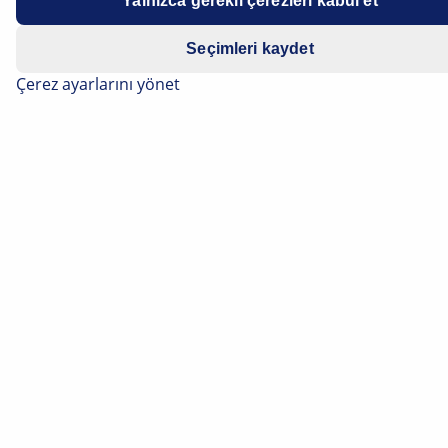
Yalnızca gerekli çerezleri kabul et
In the case of the above-mentioned vehicles, odours
Seçimleri kaydet
may form in the vehicle interior. In such cases, special
Çerez ayarlarını yönet
attention should be paid to the cabin filter or filter
housing.
In order to access the filter, proceed as follows:
Dismantle glove compartment. To do this, open the
glove compartment (Fig. 1) and first unclip it at the
bottom. Then pull the glove compartment upwards
(Fig. 2)