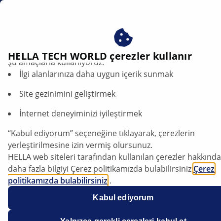
tr
Çerezlerimizi kabul ederek avantajlardan yararlanın – çere
HELLA TECH WORLD çerezler kullanır
şu amaçlarla kullanıyoruz:
İlgi alanlarınıza daha uygun içerik sunmak
Kia Sorento I (JC) - Formation of odour in
vehicle interior | HELLA
Site gezinimini geliştirmek
Kia
İnternet deneyiminizi iyileştirmek
“Kabul ediyorum” seçeneğine tıklayarak, çerezlerin
Sorento I (JC)
yerleştirilmesine izin vermiş olursunuz.
HELLA web siteleri tarafından kullanılan çerezler hakkında
Model year: 2002 - 2009
daha fazla bilgiyi Çerez politikamızda bulabilirsiniz
Çerez
politikamızda bulabilirsiniz
.
Formation of odour in vehicle interior /
Çerezlerimiz hiçbir kişisel bilgi içermez.
Kabul ediyorum
Daha fazla bilgiyi
veri koruma
bildirimimizde bulabilirsiniz
replacement of cabin filter