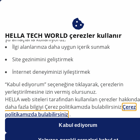
tr
Çerezlerimizi kabul ederek avantajlardan yararlanın – çere
HELLA TECH WORLD çerezler kullanır
şu amaçlarla kullanıyoruz:
İlgi alanlarınıza daha uygun içerik sunmak
Kia Picanto - Engine warning light comes
on | HELLA
Site gezinimini geliştirmek
İnternet deneyiminizi iyileştirmek
Kia
“Kabul ediyorum” seçeneğine tıklayarak, çerezlerin
yerleştirilmesine izin vermiş olursunuz.
HELLA web siteleri tarafından kullanılan çerezler hakkında
Picanto
daha fazla bilgiyi Çerez politikamızda bulabilirsiniz
Çerez
politikamızda bulabilirsiniz
.
Çerezlerimiz hiçbir kişisel bilgi içermez.
Kabul ediyorum
Daha fazla bilgiyi
veri koruma
bildirimimizde bulabilirsiniz