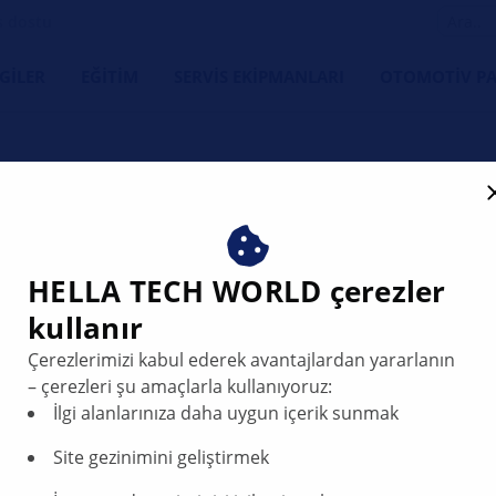
s dostu
LGILER
EĞITIM
SERVIS EKIPMANLARI
OTOMOTIV PA
r, Windstar - compressor f
HELLA TECH WORLD çerezler
kullanır
Çerezlerimizi kabul ederek avantajlardan yararlanın
– çerezleri şu amaçlarla kullanıyoruz:
İlgi alanlarınıza daha uygun içerik sunmak
Site gezinimini geliştirmek
or models older than 1996 - compressor failur