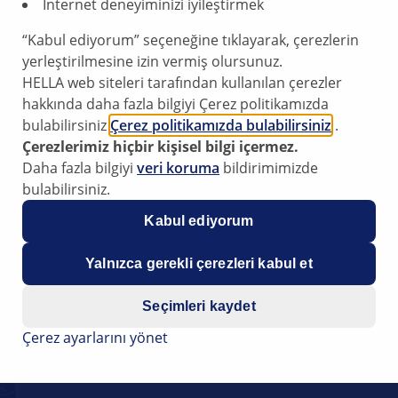
İnternet deneyiminizi iyileştirmek
der than 1996
“Kabul ediyorum” seçeneğine tıklayarak, çerezlerin
yerleştirilmesine izin vermiş olursunuz.
HELLA web siteleri tarafından kullanılan çerezler
curring early compressor failure is caused by the oil quantity
hakkında daha fazla bilgiyi Çerez politikamızda
em.
bulabilirsiniz
Çerez politikamızda bulabilirsiniz
.
Çerezlerimiz hiçbir kişisel bilgi içermez.
 of oil during maintenance or minor repairs on the original 
Daha fazla bilgiyi
veri koruma
bildirimimizde
olant. Ford's R134a systems can be distinguished from R12 s
bulabilirsiniz.
on the low-pressure switch (see figures).
Kabul ediyorum
Yalnızca gerekli çerezleri kabul et
Seçimleri kaydet
Çerez ayarlarını yönet