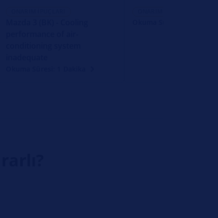
ONARIM İPUÇLARI
ONARIM İPUÇLARI
Mazda 3 (BK) - Cooling
Okuma Süresi: 1 Dakika
performance of air-
conditioning system
inadequate
Okuma Süresi: 1 Dakika
rarlı?