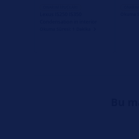
ONARIM İPUÇLARI
ONARIM
Lexus IS250 IS350
Okuma S
Condensation in interior
Okuma Süresi: 1 Dakika
Bu ma