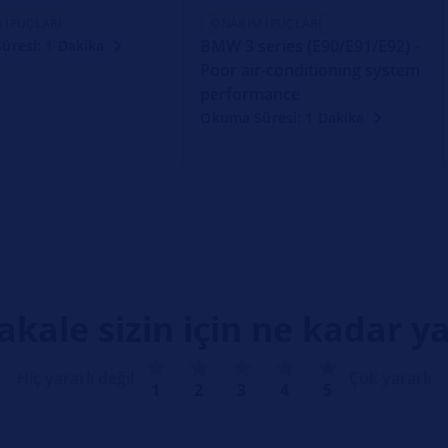
 İPUÇLARI
ONARIM İPUÇLARI
BMW 3 series (E90/E91/E92) -
üresi: 1 Dakika
Poor air-conditioning system
performance
Okuma Süresi: 1 Dakika
kale sizin için ne kadar ya
Hiç yararlı değil
Çok yararlı
1
2
3
4
5