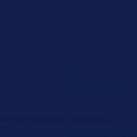
er, teşhis ipuçları ve
ak için ücretsiz HELLA TECH
Verigizliliği
|
Abonelikten çıkış
L OTOMOTİV MÜMESSİLLİK
İlginç bağlantılar
 A.Ş.
Adıvar Mahallesi Darülaceze