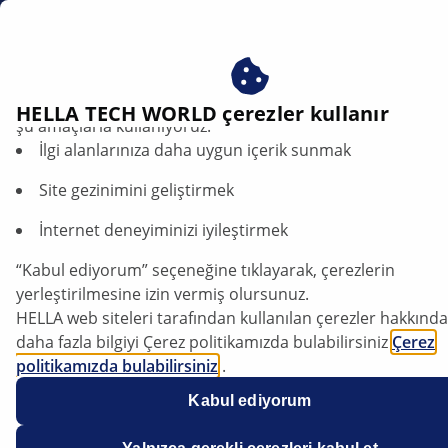
tr
Çerezlerimizi kabul ederek avantajlardan yararlanın – çere
HELLA TECH WORLD çerezler kullanır
şu amaçlarla kullanıyoruz:
İlgi alanlarınıza daha uygun içerik sunmak
Intake manifold pressure sensor with
integrated intake air temperature
Site gezinimini geliştirmek
sensor | HELLA
İnternet deneyiminizi iyileştirmek
General
“Kabul ediyorum” seçeneğine tıklayarak, çerezlerin
yerleştirilmesine izin vermiş olursunuz.
HELLA web siteleri tarafından kullanılan çerezler hakkında
daha fazla bilgiyi Çerez politikamızda bulabilirsiniz
Çerez
politikamızda bulabilirsiniz
.
The intake manifold pressure sensor measures the
Çerezlerimiz hiçbir kişisel bilgi içermez.
intake manifold vacuum that exists in the intake
Kabul ediyorum
Daha fazla bilgiyi
veri koruma
bildirimimizde bulabilirsiniz
manifold after the throttle. The measured values of the
intake manifold pressure sensor and the intake air