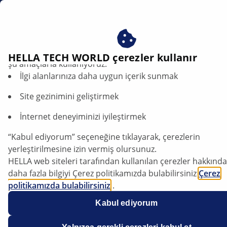
tr
Çerezlerimizi kabul ederek avantajlardan yararlanın – çere
HELLA TECH WORLD çerezler kullanır
şu amaçlarla kullanıyoruz:
İlgi alanlarınıza daha uygun içerik sunmak
Brake calliper with integrated
handbrake mechanism | HELLA
Site gezinimini geliştirmek
İnternet deneyiminizi iyileştirmek
Assembly note for replacement brake
callipers
“Kabul ediyorum” seçeneğine tıklayarak, çerezlerin
yerleştirilmesine izin vermiş olursunuz.
HELLA web siteleri tarafından kullanılan çerezler hakkında
daha fazla bilgiyi Çerez politikamızda bulabilirsiniz
Çerez
politikamızda bulabilirsiniz
.
General installation note
Çerezlerimiz hiçbir kişisel bilgi içermez.
Kabul ediyorum
Daha fazla bilgiyi
veri koruma
bildirimimizde bulabilirsiniz