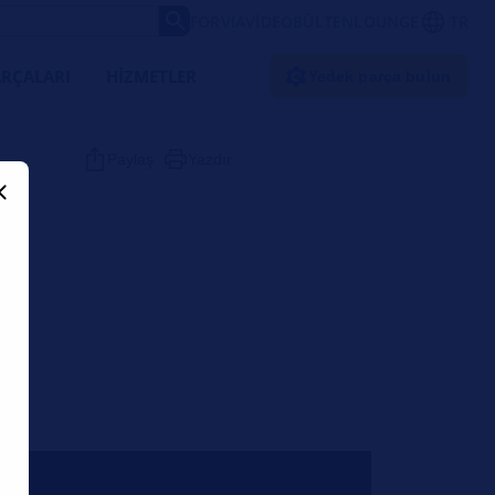
FORVIA
VIDEO
BÜLTEN
LOUNGE
TR
RÇALARI
HIZMETLER
Yedek parça bulun
Paylaş
Yazdır