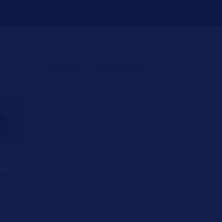
in falls, the raindrops "race" each other down your windscr
ot them, of course, but windscreen wipers from HELLA. Tha
HANGE system, changing windscreen wipers couldn't be ea
t more here:
www.hella.com/wiperblades
10
st
 has