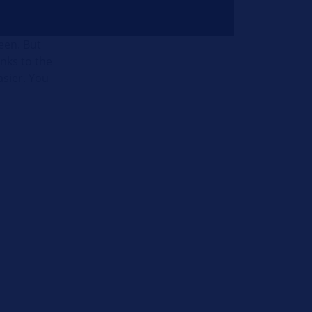
een. But
nks to the
sier. You