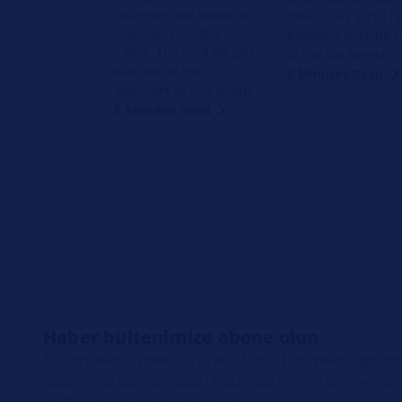
delighted the world of
developed a 210 h
motorsport in the
Roadster harking 
1980s. The Ford RS 200
to the VW Beetle.
was one of the
5 Minutes Read
monsters in this group.
5 Minutes Read
Haber bültenimize abone olun
En son teknik videolar, araba tamir tavsiyeleri, eğitiml
pazarlama kampanyaları hakkında güncel bilgileri alm