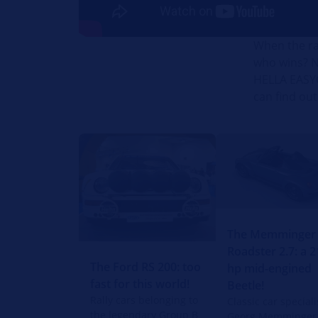
When the ra
who wins? N
HELLA EASYC
can find ou
The Memminger
Roadster 2.7: a 2
The Ford RS 200: too
hp mid-engined
fast for this world!
Beetle!
Rally cars belonging to
Classic car speciali
the legendary Group B
Georg Memminger