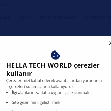
s dostu
LGILER
EĞITIM
SERVIS EKIPMANLARI
OTOMOTIV PA
HELLA TECH WORLD çerezler
lacement time!
kullanır
Çerezlerimizi kabul ederek avantajlardan yararlanın
– çerezleri şu amaçlarla kullanıyoruz:
İlgi alanlarınıza daha uygun içerik sunmak
Site gezinimini geliştirmek