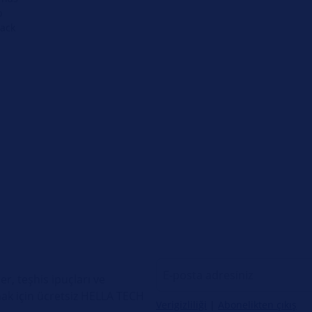
p
back
er, teşhis ipuçları ve
ak için ücretsiz HELLA TECH
Verigizliliği
|
Abonelikten çıkış